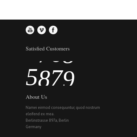
2
4
5
6
3
5
6
7
4
6
7
8
Satisfied Customers
5
7
8
9
About Us
Namei eirmod consequuntur, quod nostrum
eleifend ex mea.
Berlinstrasse 897a, Berlin
Germany