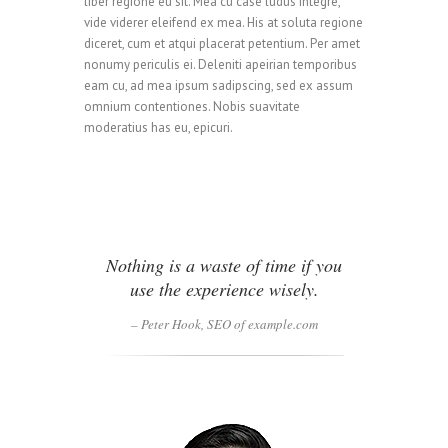
liber regione eu sit. Mea cu case ludus integre,
vide viderer eleifend ex mea. His at soluta regione
diceret, cum et atqui placerat petentium. Per amet
nonumy periculis ei. Deleniti apeirian temporibus
eam cu, ad mea ipsum sadipscing, sed ex assum
omnium contentiones. Nobis suavitate
moderatius has eu, epicuri.
Nothing is a waste of time if you
use the experience wisely.
– Peter Hook, SEO of example.com