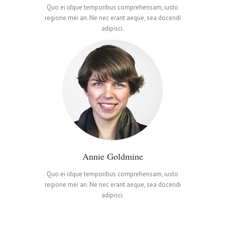
Quo ei idque temporibus comprehensam, iusto
0
1
regione mei an. Ne nec erant aeque, sea docendi
adipisci.
0
1
2
1
2
3
0
2
3
4
Annie Goldmine
1
3
4
5
Quo ei idque temporibus comprehensam, iusto
regione mei an. Ne nec erant aeque, sea docendi
adipisci.