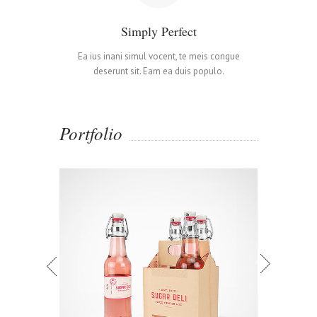
Simply Perfect
Ea ius inani simul vocent, te meis congue
deserunt sit. Eam ea duis populo.
Portfolio
gn
Iceland Timelapse
M
Video