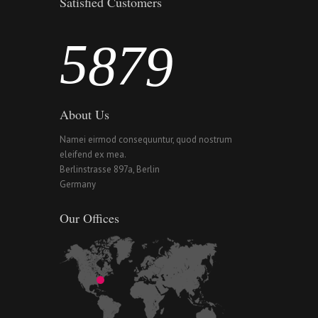
4
6
7
8
Satisfied Customers
5
7
8
9
About Us
Namei eirmod consequuntur, quod nostrum
eleifend ex mea.
Berlinstrasse 897a, Berlin
Germany
Our Offices