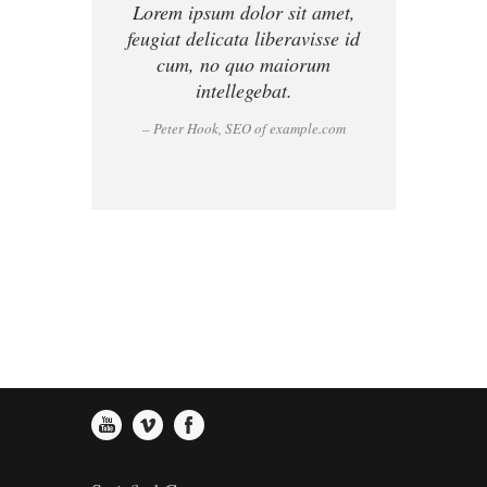
Lorem ipsum dolor sit amet,
1
2
3
feugiat delicata liberavisse id
cum, no quo maiorum
intellegebat.
0
2
3
4
– Peter Hook, SEO of example.com
1
3
4
5
2
4
5
6
3
5
6
7