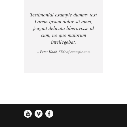
1
2
3
Testimonial example dummy text
Lorem ipsum dolor sit amet,
feugiat delicata liberavisse id
0
2
3
4
cum, no quo maiorum
intellegebat.
– Peter Hook
, SEO of example.com
1
3
4
5
2
4
5
6
3
5
6
7