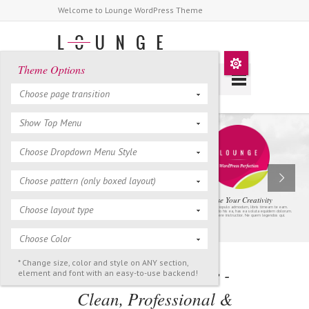
Welcome to Lounge WordPress Theme
Theme Options
Choose page transition
Show Top Menu
Choose Dropdown Menu Style
Choose pattern (only boxed layout)
Release Your Creativity
Choose layout type
Eam ea duis populo admodum, libris timeam te eam.
Habemus vivendo his ea, has ea soluta equidem dolorum.
Quem appetere instructior. Ne quem legendos qui.
Choose Color
* Change size, color and style on ANY section,
Welcome To Lounge -
element and font with an easy-to-use backend!
Clean, Professional &