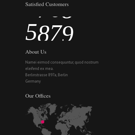
4
6
7
8
Satisfied Customers
5
7
8
9
About Us
Namei eirmod consequuntur, quod nostrum
eleifend ex mea.
Berlinstrasse 897a, Berlin
Germany
Our Offices