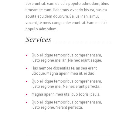
deserunt sit. Eam ea duis populo admodum, libris
timeam te eam. Habemus vivendo his ea, has ea
soluta equidem dolorum. Ea ius inani simul
vocent, te meis congue deserunt sit. Eam ea duis
populo admodum.
Services
Quo ei idque temporibus comprehensam,
iusto regione mei an. Ne nec erant aeque.
Has nemore dissentias te, an sea erant
0
utroque. Magna aperiri mea ut, ei duo.
Quo ei idque temporibus comprehensam,
iusto regione mei. Ne nec erant perfecta.
Magna aperiri mea utei duo lobris ipsuis.
0
1
Quo ei idque temporibus comprehensam,
iusto regione. Nerant perfecta.
0
1
2