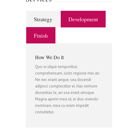
0
1
Strategy
Development
0
1
2
Finish
How We Do It
1
2
3
Quo ei idque temporibus
comprehensam, iusto regione mei an.
Ne nec erant aeque, sea docendi
0
2
3
4
adipisci complectitur ei. Has nemore
dissentias te, an sea erant utroque.
Magna aperiri mea ut, ei duo vivendo
nominavi, mea cu enim impedit
1
3
4
5
consetetur.