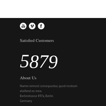
2
4
5
6
3
5
6
7
4
6
7
8
Satisfied Customers
5
7
8
9
About Us
Namei eirmod consequuntur, quod nostrum
eleifend ex mea.
Berlinstrasse 897a, Berlin
Germany