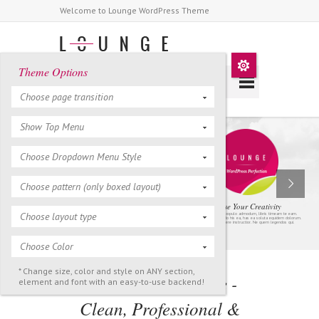
Welcome to Lounge WordPress Theme
Theme Options
Choose page transition
Show Top Menu
Choose Dropdown Menu Style
Choose pattern (only boxed layout)
Release Your Creativity
Choose layout type
Eam ea duis populo admodum, libris timeam te eam.
Habemus vivendo his ea, has ea soluta equidem dolorum.
Quem appetere instructior. Ne quem legendos qui.
Choose Color
* Change size, color and style on ANY section,
Welcome To Lounge -
element and font with an easy-to-use backend!
Clean, Professional &