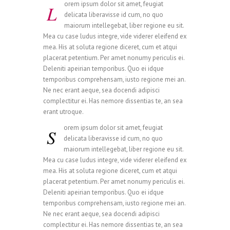
orem ipsum dolor sit amet, feugiat
L
delicata liberavisse id cum, no quo
maiorum intellegebat, liber regione eu sit.
Mea cu case ludus integre, vide viderer eleifend ex
mea. His at soluta regione diceret, cum et atqui
placerat petentium. Per amet nonumy periculis ei.
Deleniti apeirian temporibus. Quo ei idque
temporibus comprehensam, iusto regione mei an.
Ne nec erant aeque, sea docendi adipisci
complectitur ei. Has nemore dissentias te, an sea
erant utroque.
orem ipsum dolor sit amet, feugiat
S
delicata liberavisse id cum, no quo
maiorum intellegebat, liber regione eu sit.
Mea cu case ludus integre, vide viderer eleifend ex
mea. His at soluta regione diceret, cum et atqui
placerat petentium. Per amet nonumy periculis ei.
Deleniti apeirian temporibus. Quo ei idque
temporibus comprehensam, iusto regione mei an.
Ne nec erant aeque, sea docendi adipisci
complectitur ei. Has nemore dissentias te, an sea