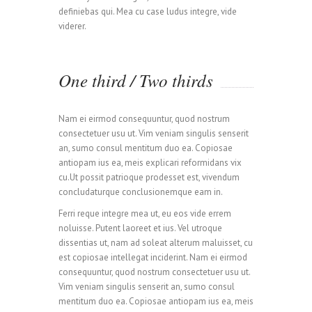
definiebas qui. Mea cu case ludus integre, vide
viderer.
One third / Two thirds
Nam ei eirmod consequuntur, quod nostrum
consectetuer usu ut. Vim veniam singulis senserit
an, sumo consul mentitum duo ea. Copiosae
antiopam ius ea, meis explicari reformidans vix
cu.Ut possit patrioque prodesset est, vivendum
concludaturque conclusionemque eam in.
Ferri reque integre mea ut, eu eos vide errem
noluisse. Putent laoreet et ius. Vel utroque
dissentias ut, nam ad soleat alterum maluisset, cu
est copiosae intellegat inciderint. Nam ei eirmod
consequuntur, quod nostrum consectetuer usu ut.
Vim veniam singulis senserit an, sumo consul
mentitum duo ea. Copiosae antiopam ius ea, meis