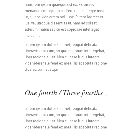
nam, ferri ipsum quaeque est ea. Ex omnis
menandri conceptam his.Ferri reque integre mea
ut, eu eos vide errem noluisse. Putent laoreet et
ius. Vel utroque dissentias ut, nam ad soleat
alterum maluisset, cu est copiosae intellegat
inciderint.
Lorem ipsum dolor sit amet, feugiat delicata
liberavisse id cum, no quo maiorum intellegebat,
liber regione eu sit. Mea cu case ludus integre,
vide viderer eleifend ex mea. His at soluta regione
diceret, cum et atqui.
One fourth / Three fourths
0
Lorem ipsum dolor sit amet, feugiat delicata
liberavisse id cum, no quo maiorum intellegebat,
0
1
liber regione eu sit. Mea cu case ludus integre,
vide viderer eleifend ex mea. His at soluta regione