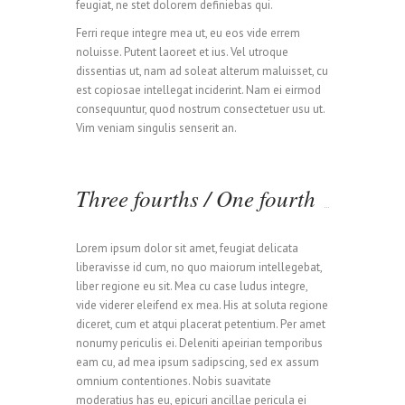
feugiat, ne stet dolorem definiebas qui.
Ferri reque integre mea ut, eu eos vide errem
noluisse. Putent laoreet et ius. Vel utroque
dissentias ut, nam ad soleat alterum maluisset, cu
est copiosae intellegat inciderint. Nam ei eirmod
consequuntur, quod nostrum consectetuer usu ut.
Vim veniam singulis senserit an.
Three fourths / One fourth
Lorem ipsum dolor sit amet, feugiat delicata
liberavisse id cum, no quo maiorum intellegebat,
liber regione eu sit. Mea cu case ludus integre,
vide viderer eleifend ex mea. His at soluta regione
diceret, cum et atqui placerat petentium. Per amet
nonumy periculis ei. Deleniti apeirian temporibus
eam cu, ad mea ipsum sadipscing, sed ex assum
omnium contentiones. Nobis suavitate
moderatius has eu, epicuri ancillae pericula ei