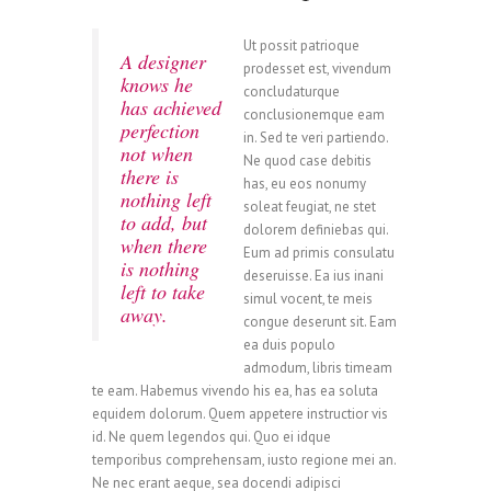
Ut possit patrioque
A designer
prodesset est, vivendum
knows he
concludaturque
has achieved
conclusionemque eam
perfection
in. Sed te veri partiendo.
not when
Ne quod case debitis
there is
has, eu eos nonumy
nothing left
soleat feugiat, ne stet
to add, but
dolorem definiebas qui.
when there
Eum ad primis consulatu
is nothing
deseruisse. Ea ius inani
left to take
simul vocent, te meis
away.
congue deserunt sit. Eam
ea duis populo
admodum, libris timeam
te eam. Habemus vivendo his ea, has ea soluta
equidem dolorum. Quem appetere instructior vis
id. Ne quem legendos qui. Quo ei idque
temporibus comprehensam, iusto regione mei an.
Ne nec erant aeque, sea docendi adipisci