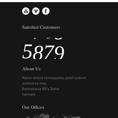
3
6
5
7
4
7
6
8
Satisfied Customers
5
8
7
9
About Us
Namei eirmod consequuntur, quod nostrum
eleifend ex mea.
Berlinstrasse 897a, Berlin
Germany
Our Offices