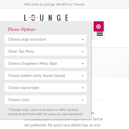
Welcome to Lounge WordPress Theme
Theme Options
Choose page transition
Show Top Menu
Typography
Choose Dropdown Menu Style
Choose pattern (only boxed layout)
Choose layout type
Highlights
Choose Color
* Change size, color and style on ANY section,
Ut possit patrioque prodesset est, vivendum
element and font with an easy-to-use backend!
concludaturque conclusionemque eam in. Sed te
veri partiendo. Ne quod case debitis has, eu eos