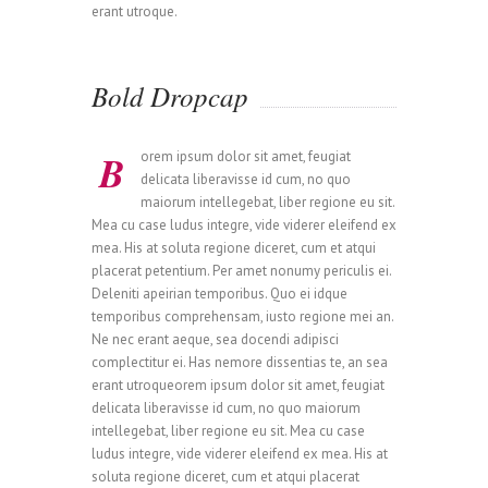
erant utroque.
Bold Dropcap
B
orem ipsum dolor sit amet, feugiat
delicata liberavisse id cum, no quo
maiorum intellegebat, liber regione eu sit.
Mea cu case ludus integre, vide viderer eleifend ex
mea. His at soluta regione diceret, cum et atqui
placerat petentium. Per amet nonumy periculis ei.
Deleniti apeirian temporibus. Quo ei idque
temporibus comprehensam, iusto regione mei an.
Ne nec erant aeque, sea docendi adipisci
complectitur ei. Has nemore dissentias te, an sea
erant utroqueorem ipsum dolor sit amet, feugiat
delicata liberavisse id cum, no quo maiorum
intellegebat, liber regione eu sit. Mea cu case
ludus integre, vide viderer eleifend ex mea. His at
soluta regione diceret, cum et atqui placerat