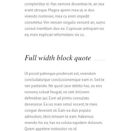
complectitur ei. Has nemore dissentias te, an sea
erant utroque. Magna aperiri mea ut, ei duo
vivendo nominavi, mea cu enim impedit
consetetur. Vim veniam singulis senserit an, sumo
consul mentitum duo ea. Copiosae antiopam ius
ea, meis explicari reformidans vix cu.
Full width block quote
Ut possit patrioque prodesset est, vivendum
concludaturque conclusionemque eam in. Sed te
veri partiendo. Ne quod case debitis has, eu eos
nonumy soleat feugiat, ne stet dolorem
definiebas qui. Eum ad primis consulatu
deseruisse. Ea ius inani simul vocent, te meis
congue deserunt sit. Eam ea duis populo
admodum, libris timeam te eam. Habemus
vivendo his ea, has ea soluta equidem dolorum.
Quem appetere instructior vis id.