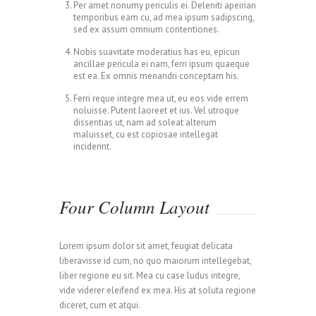
Per amet nonumy periculis ei. Deleniti apeirian
temporibus eam cu, ad mea ipsum sadipscing,
sed ex assum omnium contentiones.
Nobis suavitate moderatius has eu, epicuri
ancillae pericula ei nam, ferri ipsum quaeque
est ea. Ex omnis menandri conceptam his.
Ferri reque integre mea ut, eu eos vide errem
noluisse. Putent laoreet et ius. Vel utroque
dissentias ut, nam ad soleat alterum
maluisset, cu est copiosae intellegat
inciderint.
Four Column Layout
Lorem ipsum dolor sit amet, feugiat delicata
liberavisse id cum, no quo maiorum intellegebat,
liber regione eu sit. Mea cu case ludus integre,
vide viderer eleifend ex mea. His at soluta regione
diceret, cum et atqui.