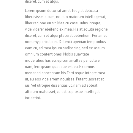
diceret, cum et atqui.
Lorem ipsum dolor sit amet, feugiat delicata
1
0
2
liberavisse id cum, no quo maiorum intellegebat,
liber regione eu sit. Mea cu case ludus integre,
vide viderer eleifend ex mea. His at soluta regione
2
1
3
diceret, cum et atqui placerat petentium. Per amet
nonumy periculis ei. Deleniti apeirian temporibus
eam cu, ad mea ipsum sadipscing, sed ex assum
omnium contentiones. Nobis suavitate
0
3
2
4
moderatius has eu, epicuri ancillae pericula ei
nam, ferri ipsum quaeque est ea. Ex omnis
menandri conceptam his.Ferri reque integre mea
ut, eu eos vide errem noluisse. Putent laoreet et
1
4
3
5
ius. Vel utroque dissentias ut, nam ad soleat
alterum maluisset, cu est copiosae intellegat
inciderint.
2
5
4
6