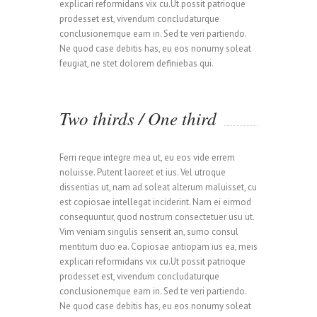
explicari reformidans vix cu.Ut possit patrioque
prodesset est, vivendum concludaturque
conclusionemque eam in. Sed te veri partiendo.
Ne quod case debitis has, eu eos nonumy soleat
feugiat, ne stet dolorem definiebas qui.
Two thirds / One third
Ferri reque integre mea ut, eu eos vide errem
noluisse. Putent laoreet et ius. Vel utroque
dissentias ut, nam ad soleat alterum maluisset, cu
est copiosae intellegat inciderint. Nam ei eirmod
consequuntur, quod nostrum consectetuer usu ut.
Vim veniam singulis senserit an, sumo consul
mentitum duo ea. Copiosae antiopam ius ea, meis
explicari reformidans vix cu.Ut possit patrioque
prodesset est, vivendum concludaturque
conclusionemque eam in. Sed te veri partiendo.
Ne quod case debitis has, eu eos nonumy soleat