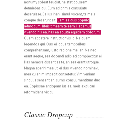
nonumy soleat feugiat, ne stet dolorem
definiebas qui. Eum ad primis consulatu
deseruisse. Ea ius inani simul vocent, te meis
congue deserunt sit.
Eam ea duis populo
admodum, libris timeam te eam. Habemus
vivendo his ea, has ea soluta equidem dolorum.
Quem appetere instructior vis id. Ne quem
legendos qui. Quo ei idque temporibus
comprehensam, iusto regione mei an. Ne nec
erant aeque, sea docendi adipisci complectitur ei.
Has nemore dissentias te, an sea erant utroque.
Magna aperiri mea ut, ei duo vivendo nominavi,
mea cu enim impedit consetetur. Vim veniam
singulis senserit an, sumo consul mentitum duo
ea. Copiosae antiopam ius ea, meis explicari
reformidans vix cu.
Classic Dropcap