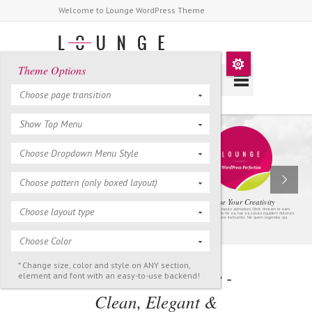
Welcome to Lounge WordPress Theme
Theme Options
Choose page transition
Show Top Menu
Choose Dropdown Menu Style
Choose pattern (only boxed layout)
Release Your Creativity
Choose layout type
Eam ea duis populo admodum, libris timeam te eam.
Habemus vivendo his ea, has ea soluta equidem dolorum.
Quem appetere instructior. Ne quem legendos qui.
Choose Color
* Change size, color and style on ANY section,
Welcome To Lounge -
element and font with an easy-to-use backend!
Clean, Elegant &