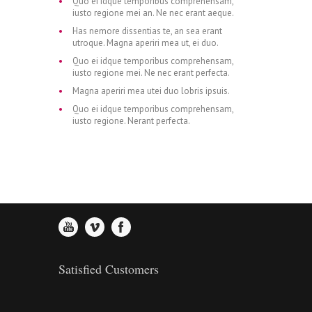
Quo ei idque temporibus comprehensam,
iusto regione mei an. Ne nec erant aeque.
0
3
2
4
Has nemore dissentias te, an sea erant
utroque. Magna aperiri mea ut, ei duo.
Quo ei idque temporibus comprehensam,
iusto regione mei. Ne nec erant perfecta.
1
4
3
5
Magna aperiri mea utei duo lobris ipsuis.
Quo ei idque temporibus comprehensam,
iusto regione. Nerant perfecta.
2
5
4
6
3
6
5
7
4
7
6
8
Satisfied Customers