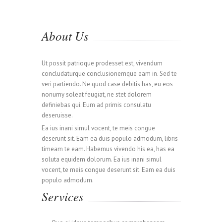
About Us
Ut possit patrioque prodesset est, vivendum
concludaturque conclusionemque eam in. Sed te
0
veri partiendo. Ne quod case debitis has, eu eos
nonumy soleat feugiat, ne stet dolorem
definiebas qui. Eum ad primis consulatu
deseruisse.
0
1
Ea ius inani simul vocent, te meis congue
deserunt sit. Eam ea duis populo admodum, libris
timeam te eam. Habemus vivendo his ea, has ea
1
0
2
soluta equidem dolorum. Ea ius inani simul
vocent, te meis congue deserunt sit. Eam ea duis
populo admodum.
Services
2
1
3