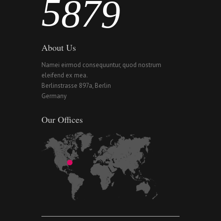
5
8
7
9
About Us
Namei eirmod consequuntur, quod nostrum
eleifend ex mea.
Berlinstrasse 897a, Berlin
Germany
Our Offices