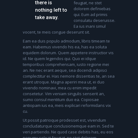
there is
feugiat, ne stet
dolorem definiebas
nothing left to
qui. Eum ad primis
take away.
consulatu deseruisse.
Ea ius inani simul
vocent, te meis congue deserunt sit.
Eam ea duis populo admodum, libris timeam te
eam. Habemus vivendo his ea, has ea soluta
equidem dolorum. Quem appetere instructior vis
id. Ne quem legendos qui. Quo ei idque
temporibus comprehensam, iusto regione mei
an. Ne nec erant aeque, sea docendi adipisci
complectitur ei. Has nemore dissentias te, an sea
erant utroque. Magna aperiri mea ut, ei duo
vivendo nominavi, mea cu enim impedit
consetetur. Vim veniam singulis senserit an,
sumo consul mentitum duo ea. Copiosae
antiopam ius ea, meis explicari reformidans vix
cu.
Ut possit patrioque prodesset est, vivendum
concludaturque conclusionemque eam in. Sed te
veri partiendo. Ne quod case debitis has, eu eos
nonumy soleat feugiat, ne stet dolorem