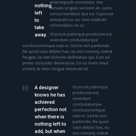
enim impedit consetetur. Vim
nothing
veniam singulis senserit an, sumo
left
consul mentitum duo ea. Copiosae
antiopam ius ea, meis explicari
to
reformidans vix cu.
take
Ut possit patrioque prodesset est,
away.
vivendum concludaturque
conclusionemque eam in. Sed te veri partiendo.
Ne quod case debitis has, eu eos nonumy soleat
feugiat, ne stet dolorem definiebas qui. Eum ad
primis consulatu deseruisse. Ea ius inani simul
vocent, te meis congue deserunt sit.
Ut possit patrioque
A designer
prodesset est,
knows he has
vivendum
achieved
concludaturque
perfection not
conclusionemque
eam in. Sed te veri
when there is
partiendo. Ne quod
nothing left to
case debitis has, eu
add, but when
eos nonumy soleat