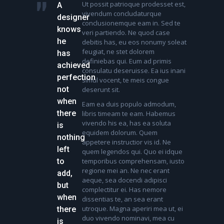
Ut possit patrioque prodesset est,
A
vivendum concludaturque
designer
conclusionemque eam in. Sed te
knows
veri partiendo. Ne quod case
he
debitis has, eu eos nonumy soleat
feugiat, ne stet dolorem
has
definiebas qui. Eum ad primis
achieved
consulatu deseruisse. Ea ius inani
perfection
simul vocent, te meis congue
not
deserunt sit.
when
Eam ea duis populo admodum,
there
libris timeam te eam. Habemus
vivendo his ea, has ea soluta
is
equidem dolorum. Quem
nothing
appetere instructior vis id. Ne
left
quem legendos qui. Quo ei idque
to
temporibus comprehensam, iusto
regione mei an. Ne nec erant
add,
aeque, sea docendi adipisci
but
complectitur ei. Has nemore
when
dissentias te, an sea erant
utroque. Magna aperiri mea ut, ei
there
duo vivendo nominavi, mea cu
is