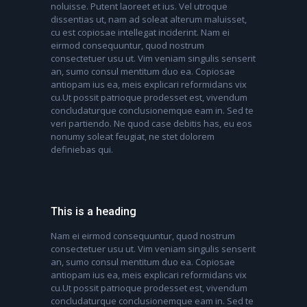
noluisse. Putent laoreet et ius. Vel utroque
dissentias ut, nam ad soleat alterum maluisset,
cu est copiosae intellegat inciderint. Nam ei
eirmod consequuntur, quod nostrum
consectetuer usu ut. Vim veniam singulis senserit
an, sumo consul mentitum duo ea. Copiosae
antiopam ius ea, meis explicari reformidans vix
cu.Ut possit patrioque prodesset est, vivendum
concludaturque conclusionemque eam in. Sed te
veri partiendo. Ne quod case debitis has, eu eos
nonumy soleat feugiat, ne stet dolorem
definiebas qui.
This is a heading
Nam ei eirmod consequuntur, quod nostrum
consectetuer usu ut. Vim veniam singulis senserit
an, sumo consul mentitum duo ea. Copiosae
antiopam ius ea, meis explicari reformidans vix
cu.Ut possit patrioque prodesset est, vivendum
concludaturque conclusionemque eam in. Sed te