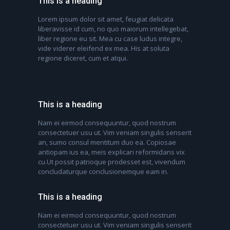
This is a heading
Lorem ipsum dolor sit amet, feugiat delicata
liberavisse id cum, no quo maiorum intellegebat,
liber regione eu sit. Mea cu case ludus integre,
vide viderer eleifend ex mea. His at soluta
regione diceret, cum et atqui.
This is a heading
Nam ei eirmod consequuntur, quod nostrum
consectetuer usu ut. Vim veniam singulis senserit
an, sumo consul mentitum duo ea. Copiosae
antiopam ius ea, meis explicari reformidans vix
cu.Ut possit patrioque prodesset est, vivendum
concludaturque conclusionemque eam in.
This is a heading
Nam ei eirmod consequuntur, quod nostrum
consectetuer usu ut. Vim veniam singulis senserit