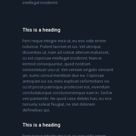
intellegat inciderint.
This is a heading
Ferri reque integre mea ut, eu eos vide errem
noluisse. Putent laoreet et ius. Vel utroque
dissentias ut, nam ad soleat alterum maluisset,
cu est copiosae intellegat inciderint. Nam ei
eirmod consequuntur, quod nostrum
consectetuer usu ut. Vim veniam singulis senserit
an, sumo consul mentitum duo ea. Copiosae
antiopam ius ea, meis explicari reformidans vix
cu.Ut possit patrioque prodesset est, vivendum
concludaturque conclusionemque eam in. Sed te
veri partiendo. Ne quod case debitis has, eu eos
nonumy soleat feugiat, ne stet dolorem
definiebas qui.
This is a heading
Ferri reque integre mea ut, eu eos vide errem