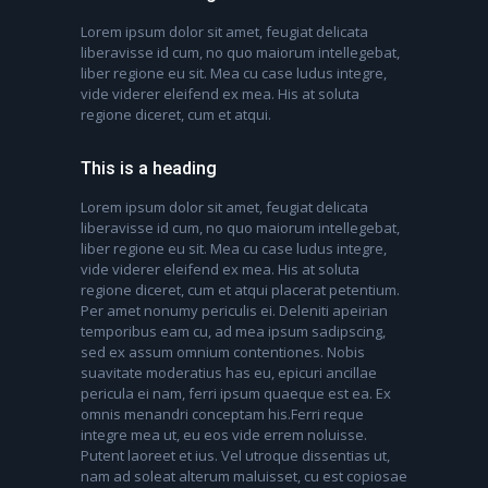
Lorem ipsum dolor sit amet, feugiat delicata
liberavisse id cum, no quo maiorum intellegebat,
liber regione eu sit. Mea cu case ludus integre,
vide viderer eleifend ex mea. His at soluta
regione diceret, cum et atqui.
This is a heading
Lorem ipsum dolor sit amet, feugiat delicata
liberavisse id cum, no quo maiorum intellegebat,
liber regione eu sit. Mea cu case ludus integre,
vide viderer eleifend ex mea. His at soluta
regione diceret, cum et atqui placerat petentium.
Per amet nonumy periculis ei. Deleniti apeirian
temporibus eam cu, ad mea ipsum sadipscing,
sed ex assum omnium contentiones. Nobis
suavitate moderatius has eu, epicuri ancillae
pericula ei nam, ferri ipsum quaeque est ea. Ex
omnis menandri conceptam his.Ferri reque
integre mea ut, eu eos vide errem noluisse.
Putent laoreet et ius. Vel utroque dissentias ut,
nam ad soleat alterum maluisset, cu est copiosae