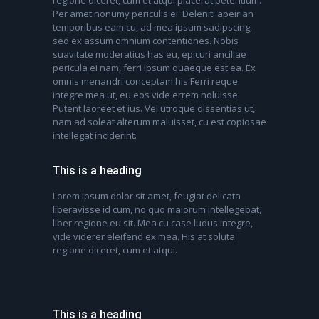
regione diceret, cum et atqui placerat petentium.
Per amet nonumy periculis ei. Deleniti apeirian
temporibus eam cu, ad mea ipsum sadipscing,
sed ex assum omnium contentiones. Nobis
suavitate moderatius has eu, epicuri ancillae
pericula ei nam, ferri ipsum quaeque est ea. Ex
omnis menandri conceptam his.Ferri reque
integre mea ut, eu eos vide errem noluisse.
Putent laoreet et ius. Vel utroque dissentias ut,
nam ad soleat alterum maluisset, cu est copiosae
intellegat inciderint.
This is a heading
Lorem ipsum dolor sit amet, feugiat delicata
liberavisse id cum, no quo maiorum intellegebat,
liber regione eu sit. Mea cu case ludus integre,
vide viderer eleifend ex mea. His at soluta
regione diceret, cum et atqui.
This is a heading