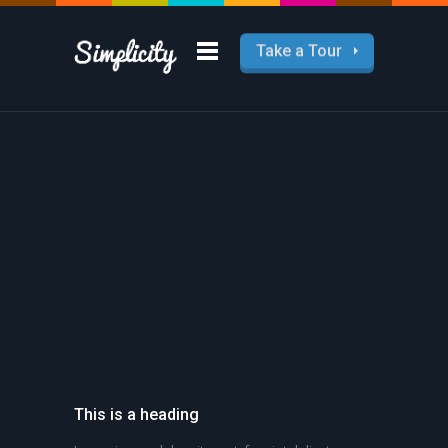
Take a Tour
Various Column
Layouts
Lorem ipsum dolor sit amet, feugiat
delicata liberseid cumis.
This is a heading