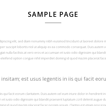
SAMPLE PAGE
ipiscing elit, sed diam nonummy nibh euismod tincidunt ut laoreet dolore m
per suscipit lobortis nisl ut aliquip ex ea commodo consequat. Duis autem vel
iat nulla facilisis at vero eros et accumsan et iusto odio dignissim qui bland
bis eleifend option congue nihil imperdiet doming id quod mazim placerat fac
insitam; est usus legentis in iis qui facit eor
iis qui facit eorum claritatem. Duis autem vel eum iriure dolor in hendrerit i
n et iusto odio dignissim qui blandit praesent luptatum zzril delenit augue du
doming id quod mazim placerat facer possim assum. Claritas est etiam proc