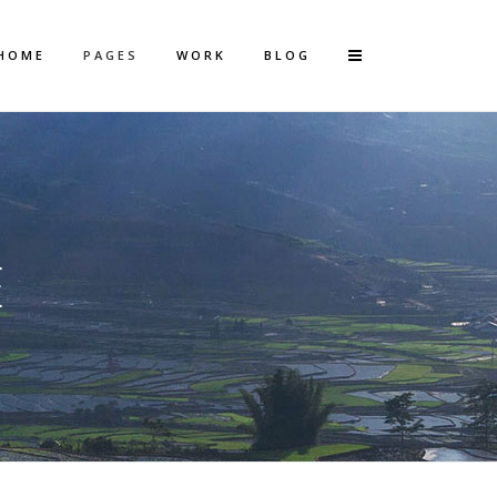
HOME
PAGES
WORK
BLOG
Vertical Floating Sidebar
Vertical Wide Project
E
Small Slider Project
Big Slider Project
Gallery
Video (In Any Template)