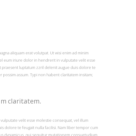
agna aliquam erat volutpat. Ut wisi enim ad minim
 eum iriure dolor in hendrerit in vulputate velit esse
it praesent luptatum zzril delenit augue duis dolore te
er possim assum. Typi non habent claritatem insitam;
um claritatem.
n vulputate velit esse molestie consequat, vel illum
is dolore te feugait nulla facilisi. Nam liber tempor cum
essus dynamicus, qui sequitur mutationem consuetudium