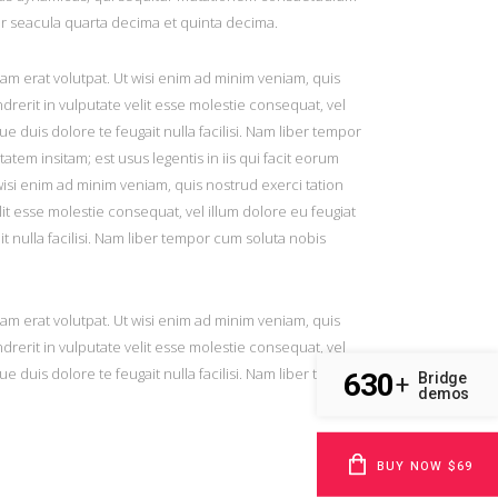
r seacula quarta decima et quinta decima.
m erat volutpat. Ut wisi enim ad minim veniam, quis
drerit in vulputate velit esse molestie consequat, vel
ue duis dolore te feugait nulla facilisi. Nam liber tempor
em insitam; est usus legentis in iis qui facit eorum
 wisi enim ad minim veniam, quis nostrud exerci tation
it esse molestie consequat, vel illum dolore eu feugiat
it nulla facilisi. Nam liber tempor cum soluta nobis
m erat volutpat. Ut wisi enim ad minim veniam, quis
drerit in vulputate velit esse molestie consequat, vel
ue duis dolore te feugait nulla facilisi. Nam liber tempor
630
Bridge
+
demos
BUY NOW $69