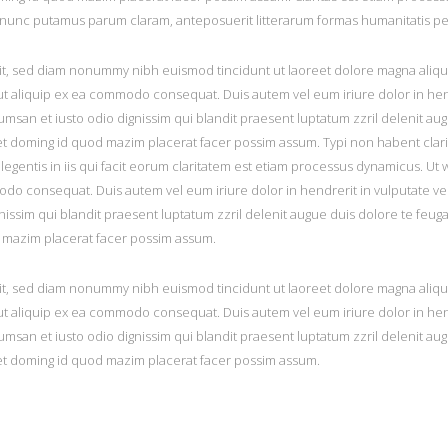
 nunc putamus parum claram, anteposuerit litterarum formas humanitatis pe
it, sed diam nonummy nibh euismod tincidunt ut laoreet dolore magna aliqua
l ut aliquip ex ea commodo consequat. Duis autem vel eum iriure dolor in hen
ccumsan et iusto odio dignissim qui blandit praesent luptatum zzril delenit aug
t doming id quod mazim placerat facer possim assum. Typi non habent claritat
 legentis in iis qui facit eorum claritatem est etiam processus dynamicus. Ut
modo consequat. Duis autem vel eum iriure dolor in hendrerit in vulputate vel
gnissim qui blandit praesent luptatum zzril delenit augue duis dolore te feuga
d mazim placerat facer possim assum.
it, sed diam nonummy nibh euismod tincidunt ut laoreet dolore magna aliqua
l ut aliquip ex ea commodo consequat. Duis autem vel eum iriure dolor in hen
ccumsan et iusto odio dignissim qui blandit praesent luptatum zzril delenit aug
iet doming id quod mazim placerat facer possim assum.