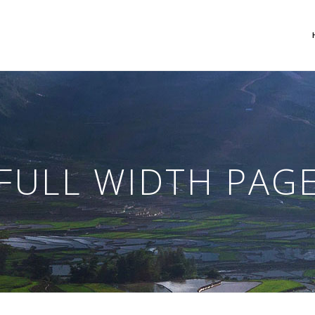
 Columns Grid
Two Columns Grid
ee Columns Grid
Three Columns Grid
FULL WIDTH PAG
r Columns Grid
Four Columns Grid
r Columns Wide
Four Columns Wide
e Columns Wide
Five Columns Wide
 Columns Wide
Six Columns Wide