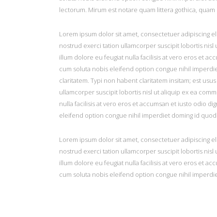
lectorum. Mirum est notare quam littera gothica, quam
Lorem ipsum dolor sit amet, consectetuer adipiscing el
nostrud exerci tation ullamcorper suscipit lobortis nis
illum dolore eu feugiat nulla facilisis at vero eros et a
cum soluta nobis eleifend option congue nihil imperdie
claritatem. Typi non habent claritatem insitam; est usus
ullamcorper suscipit lobortis nisl ut aliquip ex ea com
nulla facilisis at vero eros et accumsan et iusto odio di
eleifend option congue nihil imperdiet doming id quo
Lorem ipsum dolor sit amet, consectetuer adipiscing el
nostrud exerci tation ullamcorper suscipit lobortis nis
illum dolore eu feugiat nulla facilisis at vero eros et a
cum soluta nobis eleifend option congue nihil imperd