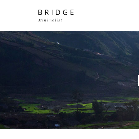
Two Columns Grid
Two
Three Columns Grid
Thr
Four Columns Grid
Fou
Four Columns Wide
Fou
Five Columns Wide
Fiv
Six Columns Wide
Six