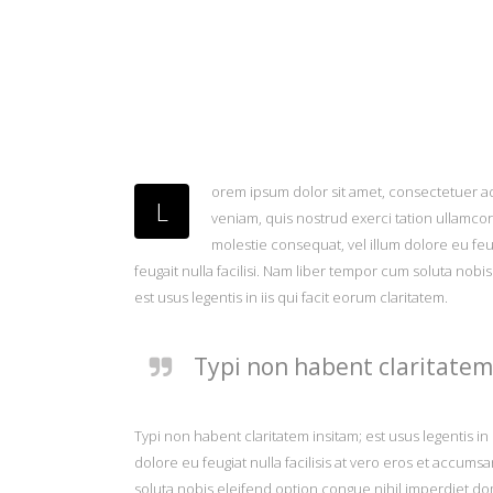
orem ipsum dolor sit amet, consectetuer ad
L
veniam, quis nostrud exerci tation ullamcor
molestie consequat, vel illum dolore eu feug
feugait nulla facilisi. Nam liber tempor cum soluta no
est usus legentis in iis qui facit eorum claritatem.
Typi non habent claritatem 
Typi non habent claritatem insitam; est usus legentis in 
dolore eu feugiat nulla facilisis at vero eros et accumsa
soluta nobis eleifend option congue nihil imperdiet 