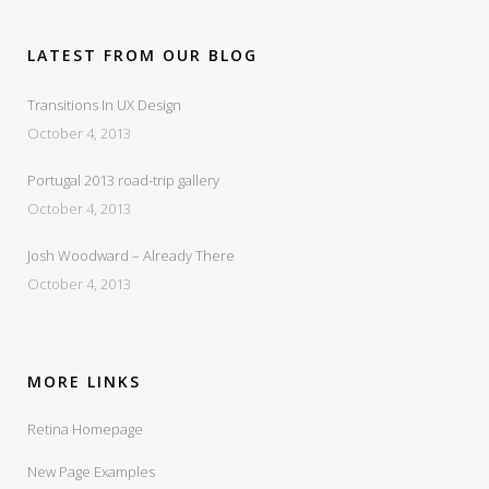
LATEST FROM OUR BLOG
Transitions In UX Design
October 4, 2013
Portugal 2013 road-trip gallery
October 4, 2013
Josh Woodward – Already There
October 4, 2013
MORE LINKS
Retina Homepage
New Page Examples