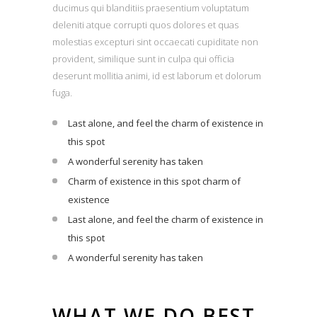
ducimus qui blanditiis praesentium voluptatum
deleniti atque corrupti quos dolores et quas
molestias excepturi sint occaecati cupiditate non
provident, similique sunt in culpa qui officia
deserunt mollitia animi, id est laborum et dolorum
fuga.
Last alone, and feel the charm of existence in
this spot
A wonderful serenity has taken
Charm of existence in this spot charm of
existence
Last alone, and feel the charm of existence in
this spot
A wonderful serenity has taken
WHAT WE DO BEST