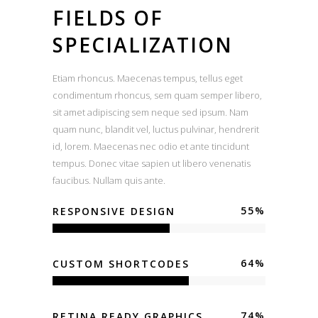
FIELDS OF
SPECIALIZATION
Etiam rhoncus. Maecenas tempus, tellus eget
condimentum rhoncus, sem quam semper libero,
sit amet adipiscing sem neque sed ipsum. Nam
quam nunc, blandit vel, luctus pulvinar, hendrerit
id, lorem. Maecenas nec odio et ante tincidunt
tempus. Donec vitae sapien ut libero venenatis
faucibus. Nullam quis ante.
55
%
RESPONSIVE DESIGN
64
%
CUSTOM SHORTCODES
74
%
RETINA READY GRAPHICS