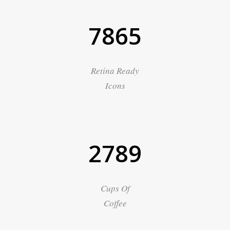
7865
Retina Ready
Icons
2789
Cups Of
Coffee