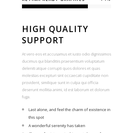
HIGH QUALITY
SUPPORT
At vero eos et accusamus et iusto odio dignissimos
ducimus qui blanditiis praesentium voluptatum
deleniti atque corrupti quos dolores et quas
molestias excepturi sint occaecati cupiditate non
provident, similique sunt in culpa qui officia
deserunt mollitia animi, id est laborum et dolorum
fuga.
Last alone, and feel the charm of existence in
this spot
A wonderful serenity has taken