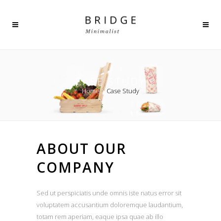
CASE STUDY
Home
>
Case Study
ABOUT OUR
COMPANY
Sed ut perspiciatis unde omnis iste natus error sit
voluptatem accusantium doloremque laudantium,
totam rem aperiam, eaque ipsa quae ab illo