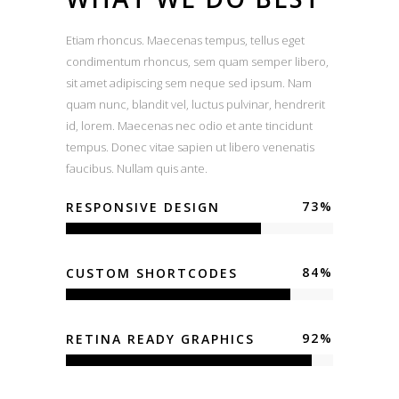
Etiam rhoncus. Maecenas tempus, tellus eget
condimentum rhoncus, sem quam semper libero,
sit amet adipiscing sem neque sed ipsum. Nam
quam nunc, blandit vel, luctus pulvinar, hendrerit
id, lorem. Maecenas nec odio et ante tincidunt
tempus. Donec vitae sapien ut libero venenatis
faucibus. Nullam quis ante.
73
%
RESPONSIVE DESIGN
84
%
CUSTOM SHORTCODES
92
%
RETINA READY GRAPHICS