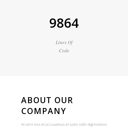
9864
Lines Of
Code
ABOUT OUR
COMPANY
At vero eos et accusamus et iusto odio dignissimos