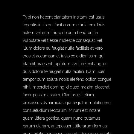
Typi non habent claritatem insitam; est usus
legentis in iis qui facit eorum claritatem. Duis
autem vel eum iriure dolor in hendrerit in
vulputate velit esse molestie consequat, vel
illum dolore eu feugiat nulla facilisis at vero
eros et accumsan et iusto odio dignissim qui
blandit praesent luptatum zzril delenit augue
duis dolore te feugait nulla facilisi. Nam liber
tempor cum soluta nobis eleifend option congue
nihil imperdiet doming id quod mazim placerat
facer possim assum. Claritas est etiam
processus dynamicus, qui sequitur mutationem
consuetudium lectorum. Mirum est notare
quam littera gothica, quam nunc putamus
parum claram, anteposuerit litterarum formas
humanitatis per seacula quarta decima et quinta