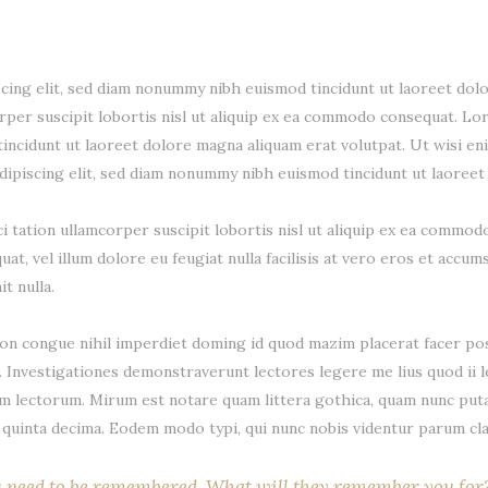
cing elit, sed diam nonummy nibh euismod tincidunt ut laoreet dolo
orper suscipit lobortis nisl ut aliquip ex ea commodo consequat. L
incidunt ut laoreet dolore magna aliquam erat volutpat. Ut wisi en
dipiscing elit, sed diam nonummy nibh euismod tincidunt ut laoreet
i tation ullamcorper suscipit lobortis nisl ut aliquip ex ea commod
at, vel illum dolore eu feugiat nulla facilisis at vero eros et accum
t nulla.
on congue nihil imperdiet doming id quod mazim placerat facer pos
em. Investigationes demonstraverunt lectores legere me lius quod ii 
m lectorum. Mirum est notare quam littera gothica, quam nunc put
quinta decima. Eodem modo typi, qui nunc nobis videntur parum clar
u need to be remembered. What will they remember you for? 