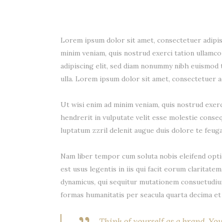
Lorem ipsum dolor sit amet, consectetuer adipis
minim veniam, quis nostrud exerci tation ullamc
adipiscing elit, sed diam nonummy nibh euismod t
ulla. Lorem ipsum dolor sit amet, consectetuer a
Ut wisi enim ad minim veniam, quis nostrud exerc
hendrerit in vulputate velit esse molestie consequ
luptatum zzril delenit augue duis dolore te feugai
Nam liber tempor cum soluta nobis eleifend opti
est usus legentis in iis qui facit eorum claritat
dynamicus, qui sequitur mutationem consuetudiu
formas humanitatis per seacula quarta decima et 
Think of yourself as a brand. Yo