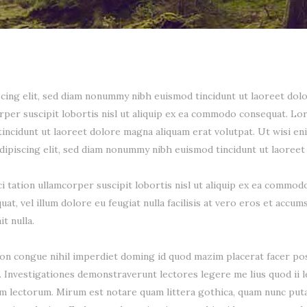
cing elit, sed diam nonummy nibh euismod tincidunt ut laoreet dolo
orper suscipit lobortis nisl ut aliquip ex ea commodo consequat. L
incidunt ut laoreet dolore magna aliquam erat volutpat. Ut wisi en
dipiscing elit, sed diam nonummy nibh euismod tincidunt ut laoreet
i tation ullamcorper suscipit lobortis nisl ut aliquip ex ea commod
at, vel illum dolore eu feugiat nulla facilisis at vero eros et accum
t nulla.
on congue nihil imperdiet doming id quod mazim placerat facer pos
em. Investigationes demonstraverunt lectores legere me lius quod ii 
m lectorum. Mirum est notare quam littera gothica, quam nunc put