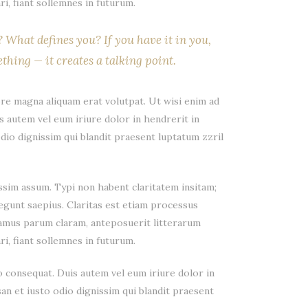
i, fiant sollemnes in futurum.
What defines you? If you have it in you,
thing — it creates a talking point.
re magna aliquam erat volutpat. Ut wisi enim ad
s autem vel eum iriure dolor in hendrerit in
odio dignissim qui blandit praesent luptatum zzril
sim assum. Typi non habent claritatem insitam;
legunt saepius. Claritas est etiam processus
amus parum claram, anteposuerit litterarum
i, fiant sollemnes in futurum.
o consequat. Duis autem vel eum iriure dolor in
san et iusto odio dignissim qui blandit praesent