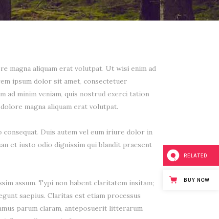
re magna aliquam erat volutpat. Ut wisi enim ad
orem ipsum dolor sit amet, consectetuer
im ad minim veniam, quis nostrud exerci tation
 dolore magna aliquam erat volutpat.
o consequat. Duis autem vel eum iriure dolor in
san et iusto odio dignissim qui blandit praesent
RELATED
BUY NOW
sim assum. Typi non habent claritatem insitam;
legunt saepius. Claritas est etiam processus
amus parum claram, anteposuerit litterarum