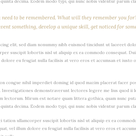
quinta decima. Eodem modo typi, qui nunc nobis videntur parum clar
u need to be remembered. What will they remember you for? 
vent something, develop a unique skill, get noticed for some
cing elit, sed diam nonummy nibh euismod tincidunt ut laoreet dolo
rper suscipit lobortis nisl ut aliquip ex ea commodo consequat. Dui
 dolore eu feugiat nulla facilisis at vero eros et accumsan et iusto 
on congue nihil imperdiet doming id quod mazim placerat facer pos
em. Investigationes demonstraverunt lectores legere me lius quod ii 
m lectorum. Mirum est notare quam littera gothica, quam nunc put
quinta decima. Eodem modo typi, qui nunc nobis videntur parum clar
i tation ullamcorper suscipit lobortis nisl ut aliquip ex ea commod
at, vel illum dolore eu feugiat nulla facilisis at vero eros et accum