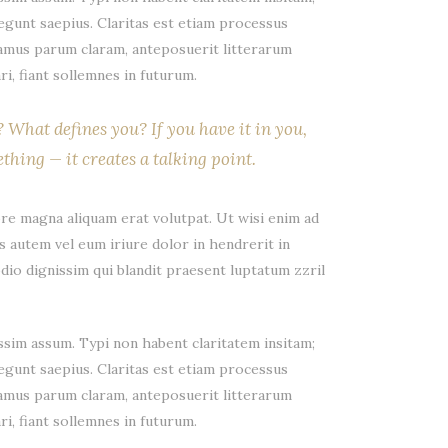
legunt saepius. Claritas est etiam processus
amus parum claram, anteposuerit litterarum
i, fiant sollemnes in futurum.
What defines you? If you have it in you,
thing — it creates a talking point.
re magna aliquam erat volutpat. Ut wisi enim ad
s autem vel eum iriure dolor in hendrerit in
odio dignissim qui blandit praesent luptatum zzril
sim assum. Typi non habent claritatem insitam;
legunt saepius. Claritas est etiam processus
amus parum claram, anteposuerit litterarum
i, fiant sollemnes in futurum.