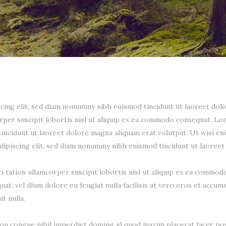
cing elit, sed diam nonummy nibh euismod tincidunt ut laoreet dolo
orper suscipit lobortis nisl ut aliquip ex ea commodo consequat. L
incidunt ut laoreet dolore magna aliquam erat volutpat. Ut wisi en
dipiscing elit, sed diam nonummy nibh euismod tincidunt ut laoreet
i tation ullamcorper suscipit lobortis nisl ut aliquip ex ea commod
at, vel illum dolore eu feugiat nulla facilisis at vero eros et accum
t nulla.
on congue nihil imperdiet doming id quod mazim placerat facer pos