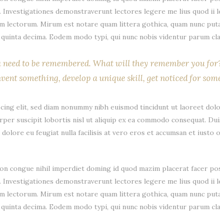
em. Investigationes demonstraverunt lectores legere me lius quod ii 
m lectorum. Mirum est notare quam littera gothica, quam nunc put
quinta decima. Eodem modo typi, qui nunc nobis videntur parum clar
u need to be remembered. What will they remember you for? 
vent something, develop a unique skill, get noticed for some
cing elit, sed diam nonummy nibh euismod tincidunt ut laoreet dolo
rper suscipit lobortis nisl ut aliquip ex ea commodo consequat. Dui
 dolore eu feugiat nulla facilisis at vero eros et accumsan et iusto 
on congue nihil imperdiet doming id quod mazim placerat facer pos
em. Investigationes demonstraverunt lectores legere me lius quod ii 
m lectorum. Mirum est notare quam littera gothica, quam nunc put
quinta decima. Eodem modo typi, qui nunc nobis videntur parum clar