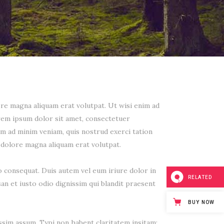
re magna aliquam erat volutpat. Ut wisi enim ad
orem ipsum dolor sit amet, consectetuer
im ad minim veniam, quis nostrud exerci tation
 dolore magna aliquam erat volutpat.
o consequat. Duis autem vel eum iriure dolor in
RELATED
san et iusto odio dignissim qui blandit praesent
BUY NOW
sim assum. Typi non habent claritatem insitam;