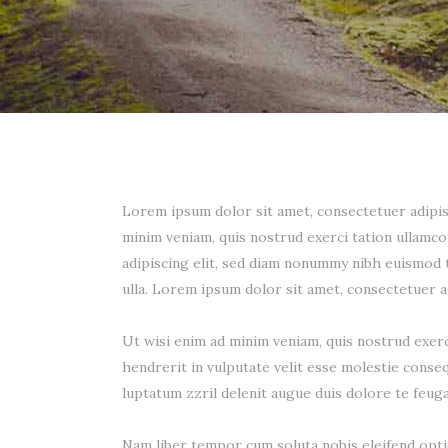
Lorem ipsum dolor sit amet, consectetuer adipis
minim veniam, quis nostrud exerci tation ullamc
adipiscing elit, sed diam nonummy nibh euismod t
ulla. Lorem ipsum dolor sit amet, consectetuer a
Ut wisi enim ad minim veniam, quis nostrud exerc
hendrerit in vulputate velit esse molestie consequ
luptatum zzril delenit augue duis dolore te feugai
Nam liber tempor cum soluta nobis eleifend opti