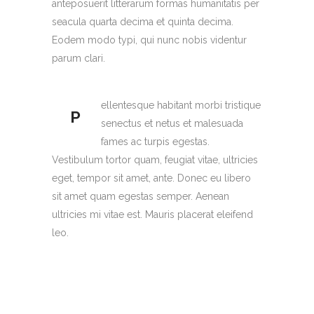
anteposuerit litterarum formas humanitatis per
seacula quarta decima et quinta decima.
Eodem modo typi, qui nunc nobis videntur
parum clari.
ellentesque habitant morbi tristique
P
senectus et netus et malesuada
fames ac turpis egestas.
Vestibulum tortor quam, feugiat vitae, ultricies
eget, tempor sit amet, ante. Donec eu libero
sit amet quam egestas semper. Aenean
ultricies mi vitae est. Mauris placerat eleifend
leo.