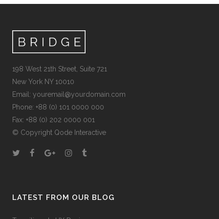
198 West 21th Street, Suite 721
New York NY 10010
Email:
youremail@yourdomain.com
Phone: +88 (0) 101 0000 000
Fax: +88 (0) 202 0000 001
© Copyright
Qode Interactive
LATEST FROM OUR BLOG