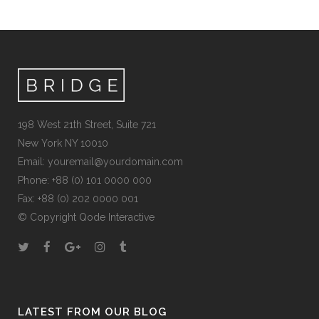
198 West 21th Street, Suite 721
New York NY 10010
Email:
youremail@yourdomain.com
Phone: +88 (0) 101 0000 000
Fax: +88 (0) 202 0000 001
© Copyright
Qode Interactive
LATEST FROM OUR BLOG