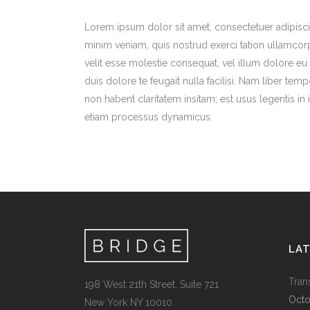
Lorem ipsum dolor sit amet, consectetuer adipisci
minim veniam, quis nostrud exerci tation ullamcorp
velit esse molestie consequat, vel illum dolore eu 
duis dolore te feugait nulla facilisi. Nam liber 
non habent claritatem insitam; est usus legentis in i
etiam processus dynamicus.
LA
Tran
198 West 21th Street, Suite 721
Octo
New York NY 10010