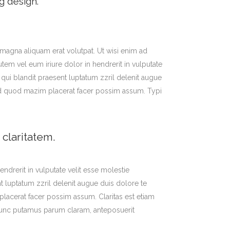
g design.
TESTIMONIALS
magna aliquam erat volutpat. Ut wisi enim ad
em vel eum iriure dolor in hendrerit in vulputate
m qui blandit praesent luptatum zzril delenit augue
g id quod mazim placerat facer possim assum. Typi
 claritatem.
endrerit in vulputate velit esse molestie
nt luptatum zzril delenit augue duis dolore te
placerat facer possim assum. Claritas est etiam
nunc putamus parum claram, anteposuerit