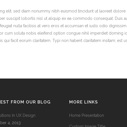
ng elit, sed diam nonummy nibh euismod tincidunt ut laoreet dolore 
er suscipit lobortis nisl ut aliquip ex ea commodo consequat. Duis aut
feugiat nulla facilisis at vero eros et accumsan et iusto odio dignissi
tempor cum soluta nobis eleifend option congue nihil imperdiet domin
is qui facit eorum claritatem. Typi non habent claritatem insitam; est us
TEST FROM OUR BLOG
MORE LINKS
sitions In UX Design
Home Presentation
ber 4, 2013
Custom Image Title