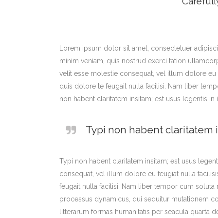
Carefull
ICON COMBINATIONS
EXP
SOCIAL ICONS
Lorem ipsum dolor sit amet, consectetuer adipisci
minim veniam, quis nostrud exerci tation ullamcorp
velit esse molestie consequat, vel illum dolore eu 
duis dolore te feugait nulla facilisi. Nam liber 
non habent claritatem insitam; est usus legentis in i
Typi non habent claritatem i
Typi non habent claritatem insitam; est usus legenti
consequat, vel illum dolore eu feugiat nulla facili
feugait nulla facilisi. Nam liber tempor cum solut
processus dynamicus, qui sequitur mutationem co
litterarum formas humanitatis per seacula quarta d