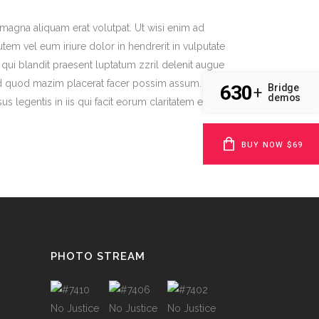
magna aliquam erat volutpat. Ut wisi enim ad
em vel eum iriure dolor in hendrerit in vulputate
m qui blandit praesent luptatum zzril delenit augue
g id quod mazim placerat facer possim assum. Typi
630
Bridge
+
demos
us legentis in iis qui facit eorum claritatem est
BUY NOW $69
PHOTO STREAM