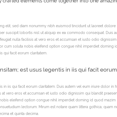
y crafted elements come together into one amazin
ANDABLE SECTIONS
CALL TO ACTION
ng elit, sed diam nonummy nibh euismod tincidunt ut laoreet dolore 
er suscipit lobortis nisl ut aliquip ex ea commodo consequat. Duis aut
feugiat nulla facilisis at vero eros et accumsan et iusto odio dignissi
tempor cum soluta nobis eleifend option congue nihil imperdiet domin
is qui facit eorum claritatem.
nsitam; est usus legentis in iis qui facit eorum
s in iis qui facit eorum claritatem. Duis autem vel eum iriure dolor in h
sis at vero eros et accumsan et iusto odio dignissim qui blandit praese
a nobis eleifend option congue nihil imperdiet doming id quod mazim 
nsuetudium lectorum. Mirum est notare quam littera gothica, quam 
ecima et quinta decima.