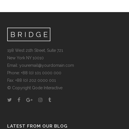
198 West 21th Street, Suite 721
New York NY 10010
Email:
youremail@yourdomain.com
Phone: +88 (0) 101 0000 000
Fax: +88 (0) 202 0000 001
© Copyright
Qode Interactive
LATEST FROM OUR BLOG