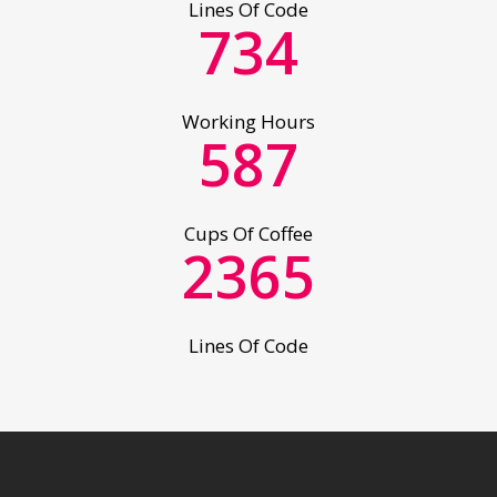
Lines Of Code
2
1
734
0
3
2
Working Hours
0
1
4
3
587
1
2
5
4
Cups Of Coffee
2
3
6
5
Lines Of Code