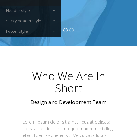
Header style
Sticky header style
Footer style
Who We Are In
Short
Design and Development Team
Lorem ipsum dolor sit amet, feugiat delicata
liberavisse idet cum, no quo maiorum intelleg
ebat, liber regione eu sit. Me cu case ludus