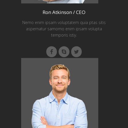
Ron Atkinson / CEO
Nemo enim ipsam voluptatem quia ptas sitis
aspernatur samomo enim ipsam volupta
temporis istiy.