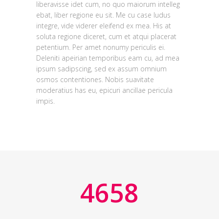
1
liberavisse idet cum, no quo maiorum intelleg
ebat, liber regione eu sit. Me cu case ludus
integre, vide viderer eleifend ex mea. His at
0
2
soluta regione diceret, cum et atqui placerat
petentium. Per amet nonumy periculis ei.
1
0
3
Deleniti apeirian temporibus eam cu, ad mea
ipsum sadipscing, sed ex assum omnium
0
2
1
4
osmos contentiones. Nobis suavitate
moderatius has eu, epicuri ancillae pericula
impis.
1
3
2
5
2
4
3
6
3
5
4
7
0
4
6
5
8
1
0