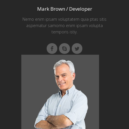
Mark Brown / Developer
Nemo enim ipsam voluptatem quia ptas sitis
aspernatur samomo enim ipsam volupta
temporis istiy.