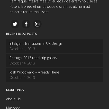
Ferri reque integre mea ut, eu eos vide errem noluise se.
Putent laoreet et ius utroque dissentias ut, nam ad
soleat alterum maluisset.
RECENT BLOG POSTS
Inteligent Transitions In UX Design
October 4, 2013
Portugal 2013 road-trip gallery
October 4, 2013
Josh Woodward – Already There
October 4, 2013
MORE LINKS
About Us
Masonry