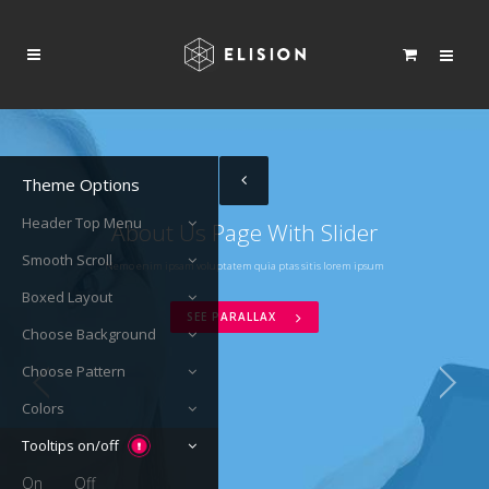
Theme Options
Header Top Menu
About Us Page With Slider
Smooth Scroll
Nemo enim ipsam voluptatem quia ptas sitis lorem ipsum
Boxed Layout
SEE PARALLAX
Choose Background
Choose Pattern
Colors
Tooltips on/off
On
Off