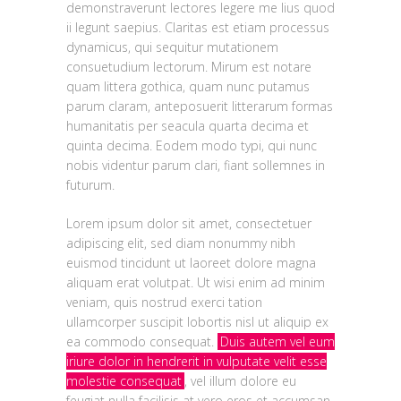
demonstraverunt lectores legere me lius quod
ii legunt saepius. Claritas est etiam processus
dynamicus, qui sequitur mutationem
consuetudium lectorum. Mirum est notare
quam littera gothica, quam nunc putamus
parum claram, anteposuerit litterarum formas
humanitatis per seacula quarta decima et
quinta decima. Eodem modo typi, qui nunc
nobis videntur parum clari, fiant sollemnes in
futurum.
Lorem ipsum dolor sit amet, consectetuer
adipiscing elit, sed diam nonummy nibh
euismod tincidunt ut laoreet dolore magna
aliquam erat volutpat. Ut wisi enim ad minim
veniam, quis nostrud exerci tation
ullamcorper suscipit lobortis nisl ut aliquip ex
ea commodo consequat.
Duis autem vel eum
iriure dolor in hendrerit in vulputate velit esse
molestie consequat
, vel illum dolore eu
feugiat nulla facilisis at vero eros et accumsan