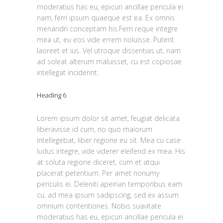
moderatius has eu, epicuri ancillae pericula ei
nam, ferri ipsum quaeque est ea. Ex omnis
menandri conceptam his.Ferri reque integre
mea ut, eu eos vide errem noluisse. Putent
laoreet et ius. Vel utroque dissentias ut, nam
ad soleat alterum maluisset, cu est copiosae
intellegat inciderint.
Heading 6
Lorem ipsum dolor sit amet, feugiat delicata
liberavisse id cum, no quo maiorum
intellegebat, liber regione eu sit. Mea cu case
ludus integre, vide viderer eleifend ex mea. His
at soluta regione diceret, cum et atqui
placerat petentium. Per amet nonumy
periculis ei. Deleniti apeirian temporibus eam
cu, ad mea ipsum sadipscing, sed ex assum
omnium contentiones. Nobis suavitate
moderatius has eu, epicuri ancillae pericula ei