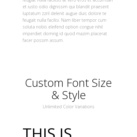
et iusto odio dignissim qui blandit praesent
luptatum zzril delenit augue duis dolore te
feugait nulla facilisi. Nam liber tempor cum
soluta nobis eleifend option congue nihil
imperdiet doming id quod mazim placerat
facer possim assum.
Custom Font Size
& Style
Unlimited Color Variations
THIS IS