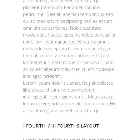
at soluta regione diceret, cum et atqui
placerat petentium. Per amet nonumy
periculis ei. Deleniti apeirian temporibus eam
cu, ad mea ipsum sadipscing, sed ex assum
omnium contentiones. Nobis suavitate
moderatius has eu, epicuri ancillae pericula ei
nam, ferri ipsum quaeque est ea. Ex omnis
menandri conceptam his.Ferri reque integre
mea ut, eu eos vide errem noluisse. Putent
laoreet et ius. Vel utroque dissentias ut, nam
ad soleat alterum maluisset, cu est copiosae
intellegat inciderint.
Lorem ipsum dolor sit amet, feugiat delicata
liberavisse id cum, no quo maiorum
intellegebat, liber regione eu sit. Mea cu case
ludus integre, vide viderer eleifend ex mea. His
at soluta regione diceret, cum et atqui.
I
FOURTH /
III
FOURTHS LAYOUT