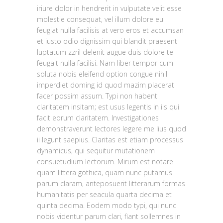
iriure dolor in hendrerit in vulputate velit esse
molestie consequat, vel illum dolore eu
feugiat nulla facilisis at vero eros et accumsan
et iusto odio dignissim qui blandit praesent
luptatum zzril delenit augue duis dolore te
feugait nulla facilisi. Nam liber tempor cum
soluta nobis eleifend option congue nihil
imperdiet doming id quod mazim placerat
facer possim assum. Typi non habent
claritatem insitam; est usus legentis in iis qui
facit eorum claritatem. Investigationes
demonstraverunt lectores legere me lius quod
ii legunt saepius. Claritas est etiam processus
dynamicus, qui sequitur mutationem
consuetudium lectorum. Mirum est notare
quam littera gothica, quam nunc putamus
parum claram, anteposuerit litterarum formas
humanitatis per seacula quarta decima et
quinta decima. Eodem modo typi, qui nunc
nobis videntur parum clari, fiant sollemnes in