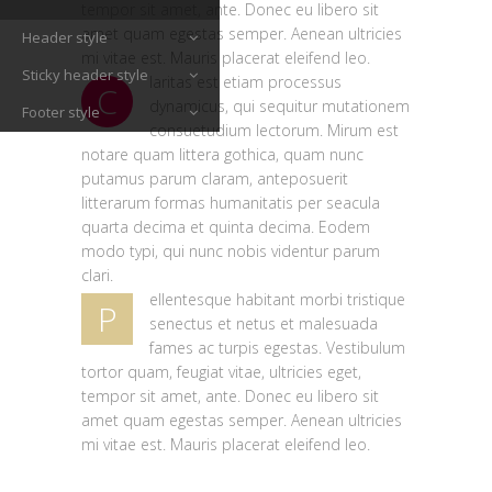
tempor sit amet, ante. Donec eu libero sit
amet quam egestas semper. Aenean ultricies
Header style
mi vitae est. Mauris placerat eleifend leo.
Sticky header style
laritas est etiam processus
C
dynamicus, qui sequitur mutationem
Footer style
consuetudium lectorum. Mirum est
notare quam littera gothica, quam nunc
putamus parum claram, anteposuerit
litterarum formas humanitatis per seacula
quarta decima et quinta decima. Eodem
modo typi, qui nunc nobis videntur parum
clari.
ellentesque habitant morbi tristique
P
senectus et netus et malesuada
fames ac turpis egestas. Vestibulum
tortor quam, feugiat vitae, ultricies eget,
tempor sit amet, ante. Donec eu libero sit
amet quam egestas semper. Aenean ultricies
mi vitae est. Mauris placerat eleifend leo.