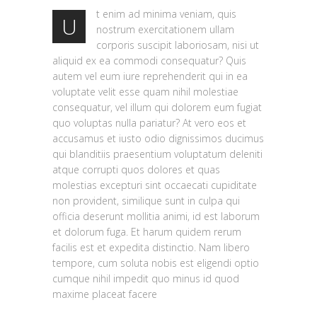
t enim ad minima veniam, quis
U
nostrum exercitationem ullam
corporis suscipit laboriosam, nisi ut
aliquid ex ea commodi consequatur? Quis
autem vel eum iure reprehenderit qui in ea
voluptate velit esse quam nihil molestiae
consequatur, vel illum qui dolorem eum fugiat
quo voluptas nulla pariatur? At vero eos et
accusamus et iusto odio dignissimos ducimus
qui blanditiis praesentium voluptatum deleniti
atque corrupti quos dolores et quas
molestias excepturi sint occaecati cupiditate
non provident, similique sunt in culpa qui
officia deserunt mollitia animi, id est laborum
et dolorum fuga. Et harum quidem rerum
facilis est et expedita distinctio. Nam libero
tempore, cum soluta nobis est eligendi optio
cumque nihil impedit quo minus id quod
maxime placeat facere