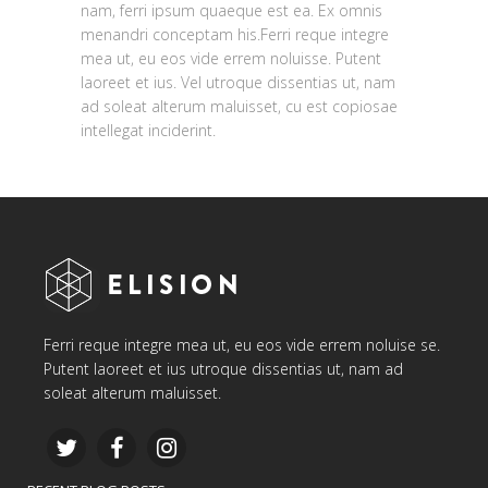
nam, ferri ipsum quaeque est ea. Ex omnis
menandri conceptam his.Ferri reque integre
mea ut, eu eos vide errem noluisse. Putent
laoreet et ius. Vel utroque dissentias ut, nam
ad soleat alterum maluisset, cu est copiosae
intellegat inciderint.
Ferri reque integre mea ut, eu eos vide errem noluise se.
Putent laoreet et ius utroque dissentias ut, nam ad
soleat alterum maluisset.