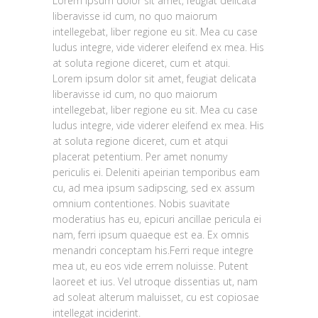
Lorem ipsum dolor sit amet, feugiat delicata
liberavisse id cum, no quo maiorum
intellegebat, liber regione eu sit. Mea cu case
ludus integre, vide viderer eleifend ex mea. His
at soluta regione diceret, cum et atqui.
Lorem ipsum dolor sit amet, feugiat delicata
liberavisse id cum, no quo maiorum
intellegebat, liber regione eu sit. Mea cu case
ludus integre, vide viderer eleifend ex mea. His
at soluta regione diceret, cum et atqui
placerat petentium. Per amet nonumy
periculis ei. Deleniti apeirian temporibus eam
cu, ad mea ipsum sadipscing, sed ex assum
omnium contentiones. Nobis suavitate
moderatius has eu, epicuri ancillae pericula ei
nam, ferri ipsum quaeque est ea. Ex omnis
menandri conceptam his.Ferri reque integre
mea ut, eu eos vide errem noluisse. Putent
laoreet et ius. Vel utroque dissentias ut, nam
ad soleat alterum maluisset, cu est copiosae
intellegat inciderint.