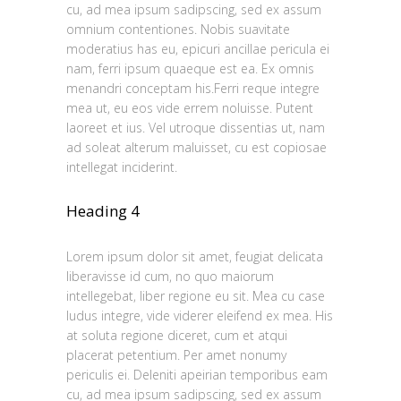
cu, ad mea ipsum sadipscing, sed ex assum
omnium contentiones. Nobis suavitate
moderatius has eu, epicuri ancillae pericula ei
nam, ferri ipsum quaeque est ea. Ex omnis
menandri conceptam his.Ferri reque integre
mea ut, eu eos vide errem noluisse. Putent
laoreet et ius. Vel utroque dissentias ut, nam
ad soleat alterum maluisset, cu est copiosae
intellegat inciderint.
Heading 4
Lorem ipsum dolor sit amet, feugiat delicata
liberavisse id cum, no quo maiorum
intellegebat, liber regione eu sit. Mea cu case
ludus integre, vide viderer eleifend ex mea. His
at soluta regione diceret, cum et atqui
placerat petentium. Per amet nonumy
periculis ei. Deleniti apeirian temporibus eam
cu, ad mea ipsum sadipscing, sed ex assum