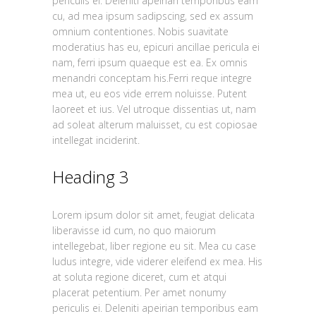
periculis ei. Deleniti apeirian temporibus eam
cu, ad mea ipsum sadipscing, sed ex assum
omnium contentiones. Nobis suavitate
moderatius has eu, epicuri ancillae pericula ei
nam, ferri ipsum quaeque est ea. Ex omnis
menandri conceptam his.Ferri reque integre
mea ut, eu eos vide errem noluisse. Putent
laoreet et ius. Vel utroque dissentias ut, nam
ad soleat alterum maluisset, cu est copiosae
intellegat inciderint.
Heading 3
Lorem ipsum dolor sit amet, feugiat delicata
liberavisse id cum, no quo maiorum
intellegebat, liber regione eu sit. Mea cu case
ludus integre, vide viderer eleifend ex mea. His
at soluta regione diceret, cum et atqui
placerat petentium. Per amet nonumy
periculis ei. Deleniti apeirian temporibus eam