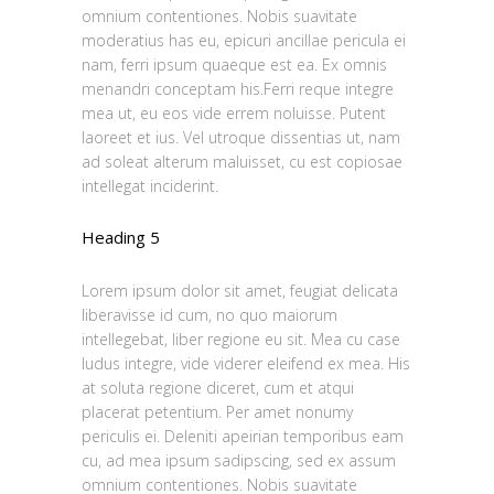
omnium contentiones. Nobis suavitate
moderatius has eu, epicuri ancillae pericula ei
nam, ferri ipsum quaeque est ea. Ex omnis
menandri conceptam his.Ferri reque integre
mea ut, eu eos vide errem noluisse. Putent
laoreet et ius. Vel utroque dissentias ut, nam
ad soleat alterum maluisset, cu est copiosae
intellegat inciderint.
Heading 5
Lorem ipsum dolor sit amet, feugiat delicata
liberavisse id cum, no quo maiorum
intellegebat, liber regione eu sit. Mea cu case
ludus integre, vide viderer eleifend ex mea. His
at soluta regione diceret, cum et atqui
placerat petentium. Per amet nonumy
periculis ei. Deleniti apeirian temporibus eam
cu, ad mea ipsum sadipscing, sed ex assum
omnium contentiones. Nobis suavitate