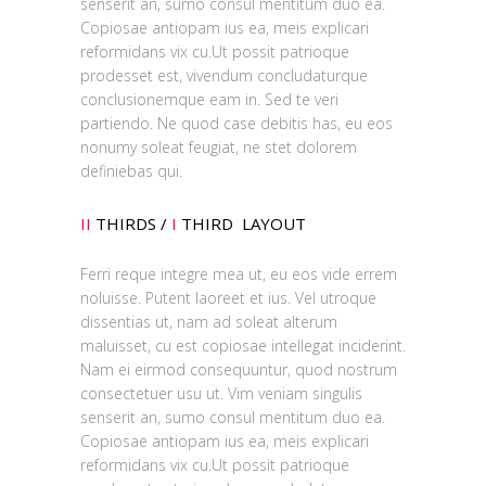
senserit an, sumo consul mentitum duo ea.
Copiosae antiopam ius ea, meis explicari
reformidans vix cu.Ut possit patrioque
prodesset est, vivendum concludaturque
conclusionemque eam in. Sed te veri
partiendo. Ne quod case debitis has, eu eos
nonumy soleat feugiat, ne stet dolorem
definiebas qui.
II
THIRDS /
I
THIRD LAYOUT
Ferri reque integre mea ut, eu eos vide errem
noluisse. Putent laoreet et ius. Vel utroque
dissentias ut, nam ad soleat alterum
maluisset, cu est copiosae intellegat inciderint.
Nam ei eirmod consequuntur, quod nostrum
consectetuer usu ut. Vim veniam singulis
senserit an, sumo consul mentitum duo ea.
Copiosae antiopam ius ea, meis explicari
reformidans vix cu.Ut possit patrioque