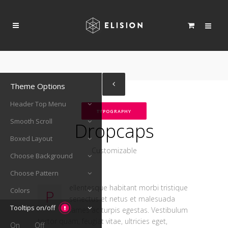
Theme Options
Header Top Menu
TYPOGRAPHY
Smooth Scroll
Dropcaps
Boxed Layout
Customizable
Choose Background
Choose Pattern
ellentesque habitant morbi tristique
Colors
P
senectus et netus et malesuada
Tooltips on/off
fames ac turpis egestas. Vestibulum
tortor quam, feugiat vitae, ultricies eget,
On
Off