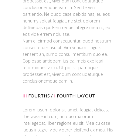
prodesset est, vivendum concludaturque
conclusionemque eam in. Sed te veri
partiendo. Ne quod case debitis has, eu eos
nonumy soleat feugiat, ne stet dolorem
definiebas qui. Ferri reque integre mea ut, eu
eos vide errem noluisse.
Nam ei eirmod consequuntur, quod nostrum
consectetuer usu ut. Vim veniam singulis
senserit an, sumo consul mentitum duo ea.
Copiosae antiopam ius ea, meis explicari
reformidans vix cu.Ut possit patrioque
prodesset est, vivendum concludaturque
conclusionemque eam in.
III
FOURTHS /
I
FOURTH LAYOUT
Lorem ipsum dolor sit amet, feugiat delicata
liberavisse id cum, no quo maiorum
intellegebat, liber regione eu sit. Mea cu case
ludus integre, vide viderer eleifend ex mea. His