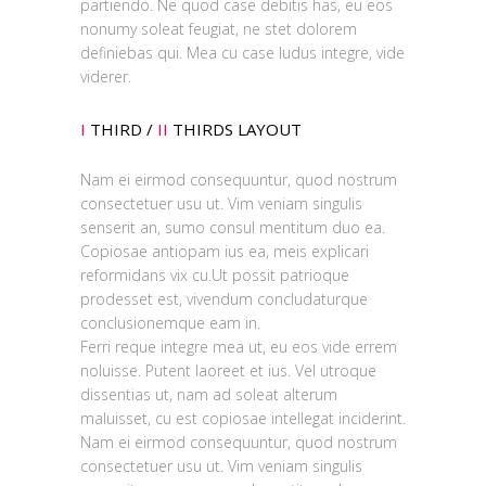
partiendo. Ne quod case debitis has, eu eos
nonumy soleat feugiat, ne stet dolorem
definiebas qui. Mea cu case ludus integre, vide
viderer.
I
THIRD /
II
THIRDS LAYOUT
Nam ei eirmod consequuntur, quod nostrum
consectetuer usu ut. Vim veniam singulis
senserit an, sumo consul mentitum duo ea.
Copiosae antiopam ius ea, meis explicari
reformidans vix cu.Ut possit patrioque
prodesset est, vivendum concludaturque
conclusionemque eam in.
Ferri reque integre mea ut, eu eos vide errem
noluisse. Putent laoreet et ius. Vel utroque
dissentias ut, nam ad soleat alterum
maluisset, cu est copiosae intellegat inciderint.
Nam ei eirmod consequuntur, quod nostrum
consectetuer usu ut. Vim veniam singulis