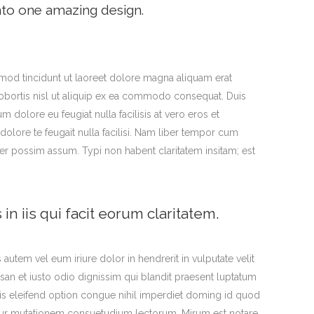
nto one amazing design.
mod tincidunt ut laoreet dolore magna aliquam erat
 lobortis nisl ut aliquip ex ea commodo consequat. Duis
m dolore eu feugiat nulla facilisis at vero eros et
dolore te feugait nulla facilisi. Nam liber tempor cum
er possim assum. Typi non habent claritatem insitam; est
in iis qui facit eorum claritatem.
s autem vel eum iriure dolor in hendrerit in vulputate velit
msan et iusto odio dignissim qui blandit praesent luptatum
obis eleifend option congue nihil imperdiet doming id quod
itur mutationem consuetudium lectorum. Mirum est notare