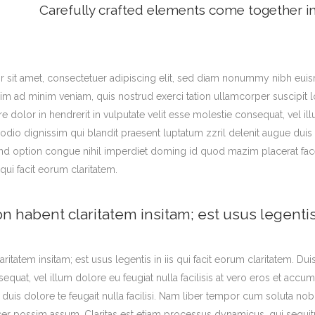
Carefully crafted elements come together i
sit amet, consectetuer adipiscing elit, sed diam nonummy nibh euis
enim ad minim veniam, quis nostrud exerci tation ullamcorper suscipit
e dolor in hendrerit in vulputate velit esse molestie consequat, vel illu
odio dignissim qui blandit praesent luptatum zzril delenit augue duis 
end option congue nihil imperdiet doming id quod mazim placerat fac
 qui facit eorum claritatem.
n habent claritatem insitam; est usus legentis 
ritatem insitam; est usus legentis in iis qui facit eorum claritatem. Dui
quat, vel illum dolore eu feugiat nulla facilisis at vero eros et accu
e duis dolore te feugait nulla facilisi. Nam liber tempor cum soluta n
cer possim assum. Claritas est etiam processus dynamicus, qui sequ