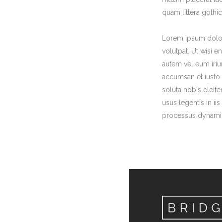
quam littera gothi
Lorem ipsum dolor 
volutpat. Ut wisi 
autem vel eum iriur
accumsan et iusto 
soluta nobis eleif
usus legentis in ii
processus dynami