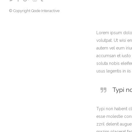
© Copyright
Qode Interactive
Lorem ipsum dolor 
volutpat. Ut wisi 
autem vel eum iriur
accumsan et iusto 
soluta nobis eleif
usus legentis in iis
Typi no
Typi non habent cla
esse molestie conse
zzril delenit augu
mazim placerat fa