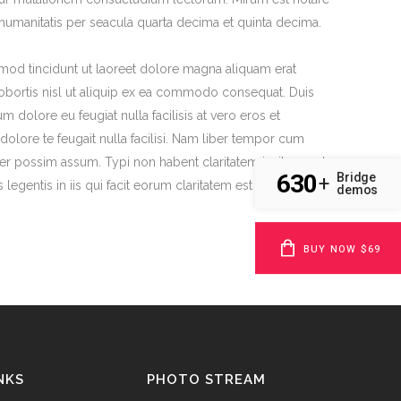
humanitatis per seacula quarta decima et quinta decima.
mod tincidunt ut laoreet dolore magna aliquam erat
 lobortis nisl ut aliquip ex ea commodo consequat. Duis
m dolore eu feugiat nulla facilisis at vero eros et
dolore te feugait nulla facilisi. Nam liber tempor cum
er possim assum. Typi non habent claritatem insitam; est
630
Bridge
+
 legentis in iis qui facit eorum claritatem est etiam
demos
BUY NOW $69
NKS
PHOTO STREAM