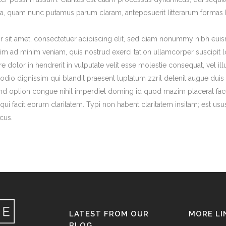
ca, quam nunc putamus parum claram, anteposuerit litterarum formas 
sit amet, consectetuer adipiscing elit, sed diam nonummy nibh euis
enim ad minim veniam, quis nostrud exerci tation ullamcorper suscipit
e dolor in hendrerit in vulputate velit esse molestie consequat, vel illu
odio dignissim qui blandit praesent luptatum zzril delenit augue duis 
end option congue nihil imperdiet doming id quod mazim placerat fac
s qui facit eorum claritatem. Typi non habent claritatem insitam; est usus
cus.
LATEST FROM OUR
MORE LI
BLOG