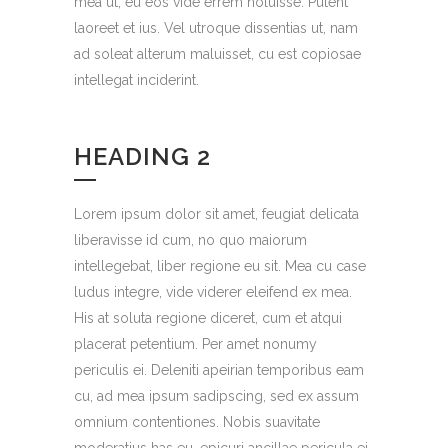
mea ut, eu eos vide errem noluisse. Putent
laoreet et ius. Vel utroque dissentias ut, nam
ad soleat alterum maluisset, cu est copiosae
intellegat inciderint.
HEADING 2
Lorem ipsum dolor sit amet, feugiat delicata
liberavisse id cum, no quo maiorum
intellegebat, liber regione eu sit. Mea cu case
ludus integre, vide viderer eleifend ex mea.
His at soluta regione diceret, cum et atqui
placerat petentium. Per amet nonumy
periculis ei. Deleniti apeirian temporibus eam
cu, ad mea ipsum sadipscing, sed ex assum
omnium contentiones. Nobis suavitate
moderatius has eu, epicuri ancillae pericula ei