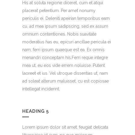
His at soluta regione diceret, cum et atqui
placerat petentium. Per amet nonumy
periculis ei. Deleniti apeirian temporibus eam
cu, ad mea ipsum sadipscing, sed ex assum
omnium contentiones. Nobis suavitate
moderatius has eu, epicuri ancillae pericula ei
nam, ferri ipsum quaeque est ea. Ex omnis
menandri conceptam his.Ferri reque integre
mea ut, eu eos vide errem noluisse. Putent
laoreet et ius. Vel utroque dissentias ut, nam
ad soleat alterum maluisset, cu est copiosae
intellegat inciderint.
HEADING 5
Lorem ipsum dolor sit amet, feugiat delicata
liberavisse id cum, no quo maiorum