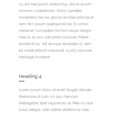
cu, ad mea ipsum sadipscing, sed ex assum
omnium contentiones. Nobis suavitate
moderatius has eu, epicuri ancillae pericula ei
nam, ferri ipsum quaeque est ea. Ex omnis
menandri conceptam his.Ferri reque integre
mea ut, eu eos vide errem noluisse. Putent
laoreet et ius. Vel utroque dissentias ut, nam
ad soleat alterum maluisset, cu est copiosae
intellegat inciderint.
Heading 4
Lorem ipsum dolor sit amet, feugiat delicata
liberavisse id cum, no quo maiorum
intellegebat, liber regione eu sit. Mea cu case
ludus integre, vide viderer eleifend ex mea.