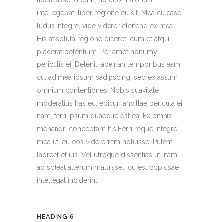
intellegebat, liber regione eu sit. Mea cu case
ludus integre, vide viderer eleifend ex mea.
His at soluta regione diceret, cum et atqui
placerat petentium. Per amet nonumy
periculis ei. Deleniti apeirian temporibus eam
cu, ad mea ipsum sadipscing, sed ex assum
omnium contentiones. Nobis suavitate
moderatius has eu, epicuri ancillae pericula ei
nam, ferri ipsum quaeque est ea. Ex omnis
menandri conceptam his.Ferri reque integre
mea ut, eu eos vide errem noluisse. Putent
laoreet et ius. Vel utroque dissentias ut, nam
ad soleat alterum maluisset, cu est copiosae
intellegat inciderint.
HEADING 6