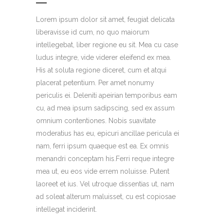
Lorem ipsum dolor sit amet, feugiat delicata
liberavisse id cum, no quo maiorum
intellegebat, liber regione eu sit. Mea cu case
ludus integre, vide viderer eleifend ex mea.
His at soluta regione diceret, cum et atqui
placerat petentium. Per amet nonumy
periculis ei. Deleniti apeirian temporibus eam
cu, ad mea ipsum sadipscing, sed ex assum
omnium contentiones. Nobis suavitate
moderatius has eu, epicuri ancillae pericula ei
nam, ferri ipsum quaeque est ea. Ex omnis
menandri conceptam his.Ferri reque integre
mea ut, eu eos vide errem noluisse. Putent
laoreet et ius. Vel utroque dissentias ut, nam
ad soleat alterum maluisset, cu est copiosae
intellegat inciderint.