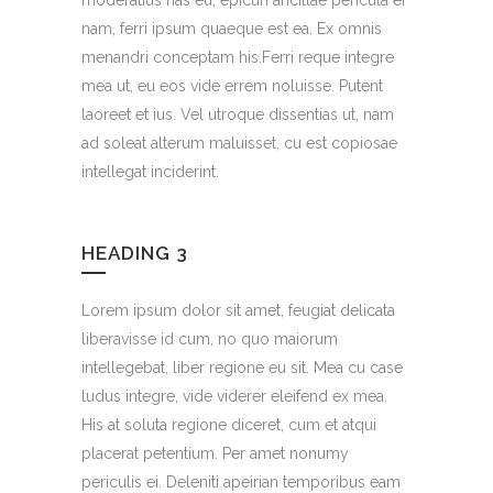
nam, ferri ipsum quaeque est ea. Ex omnis
menandri conceptam his.Ferri reque integre
mea ut, eu eos vide errem noluisse. Putent
laoreet et ius. Vel utroque dissentias ut, nam
ad soleat alterum maluisset, cu est copiosae
intellegat inciderint.
HEADING 3
Lorem ipsum dolor sit amet, feugiat delicata
liberavisse id cum, no quo maiorum
intellegebat, liber regione eu sit. Mea cu case
ludus integre, vide viderer eleifend ex mea.
His at soluta regione diceret, cum et atqui
placerat petentium. Per amet nonumy
periculis ei. Deleniti apeirian temporibus eam