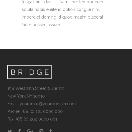
feugait nulla facilisi. Nam liber tempor cum
soluta nobis eleifend option congue nihil
imperdiet doming id quod mazim placerat
facer possim assum.
198 West 21th Street, Suite 721
New York NY 10010
Email:
youremail@yourdomain.com
Phone: +88 (0) 101 0000 000
Fax: +88 (0) 202 0000 001