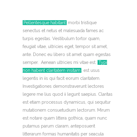
Pellentesque habitant
morbi tristique
senectus et netus et malesuada fames ac
turpis egestas. Vestibulum tortor quam,
feugiat vitae, ultricies eget, tempor sit amet,
ante. Donec eu libero sit amet quam egestas
semper. Aenean ultricies mi vitae est.
Typi
non habent claritatem insitam
; est usus
legentis in iis qui facit eorum claritatem.
Investigationes demonstraverunt lectores
legere me lius quod ii legunt saepius. Claritas
est etiam processus dynamicus, qui sequitur
mutationem consuetudium lectorum. Mirum
est notare quam littera gothica, quam nunc
putamus parum claram, anteposuerit
litterarum formas humanitatis per seacula