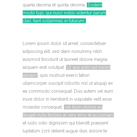
quarta decima et quinta decima.
Eodem
modo typi, qui nunc nobis videntur parum
clari, fiant sollemnes in futurum.
Lorem ipsum dolor sit amet, consectetuer
adipiscing elit, sed diam nonummy nibh
euismod tincidunt ut laoreet dolore magna
aliquam erat volutpat.
Ut wisi enim ad minim
veniam
, quis nostrud exerci tation
ullamcorper suscipit lobortis nisl ut aliquip ex
ea commodo consequat. Duis autem vel eum
iriure dolor in hendrerit in vulputate velit esse
molestie consequat,
vel illum dolore eu
feugiat nulla facilisis at vero eros et accumsan
et iusto odio dignissim qui blandit praesent
luptatum zzril delenit augue duis dolore te