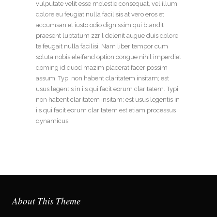
vulputate velit esse molestie consequat, vel illum
dolore eu feugiat nulla facilisis at vero eros et
accumsan et iusto odio dignissim qui blandit
praesent luptatum zzril delenit augue duis dolore
te feugait nulla facilisi. Nam liber tempor cum
soluta nobis eleifend option congue nihil imperdiet
doming id quod mazim placerat facer possim
assum. Typi non habent claritatem insitam; est
usus legentis in iis qui facit eorum claritatem. Typi
non habent claritatem insitam; est usus legentis in
iis qui facit eorum claritatem est etiam processus
dynamicus.
About This Theme