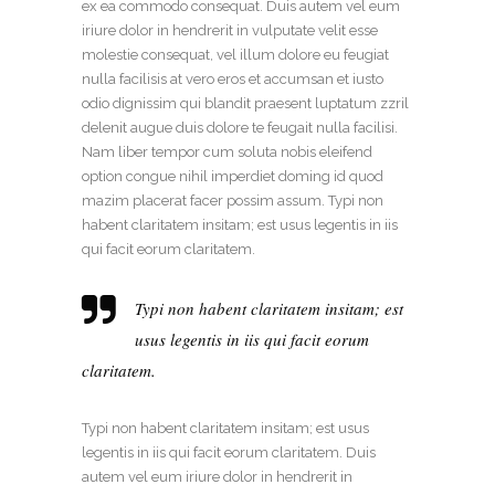
ex ea commodo consequat. Duis autem vel eum
iriure dolor in hendrerit in vulputate velit esse
molestie consequat, vel illum dolore eu feugiat
nulla facilisis at vero eros et accumsan et iusto
odio dignissim qui blandit praesent luptatum zzril
delenit augue duis dolore te feugait nulla facilisi.
Nam liber tempor cum soluta nobis eleifend
option congue nihil imperdiet doming id quod
mazim placerat facer possim assum. Typi non
habent claritatem insitam; est usus legentis in iis
qui facit eorum claritatem.
Typi non habent claritatem insitam; est
usus legentis in iis qui facit eorum
claritatem.
Typi non habent claritatem insitam; est usus
legentis in iis qui facit eorum claritatem. Duis
autem vel eum iriure dolor in hendrerit in