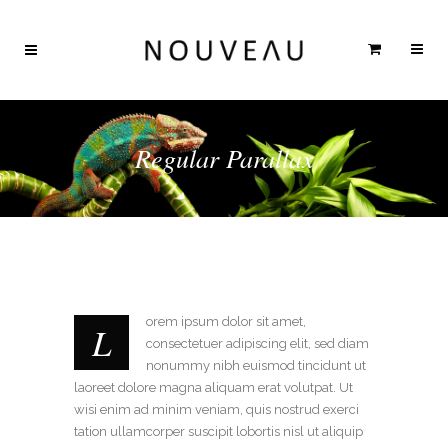
Regular Parallax
orem ipsum dolor sit amet,
L
consectetuer adipiscing elit, sed diam
nonummy nibh euismod tincidunt ut
laoreet dolore magna aliquam erat volutpat. Ut
wisi enim ad minim veniam, quis nostrud exerci
tation ullamcorper suscipit lobortis nisl ut aliquip