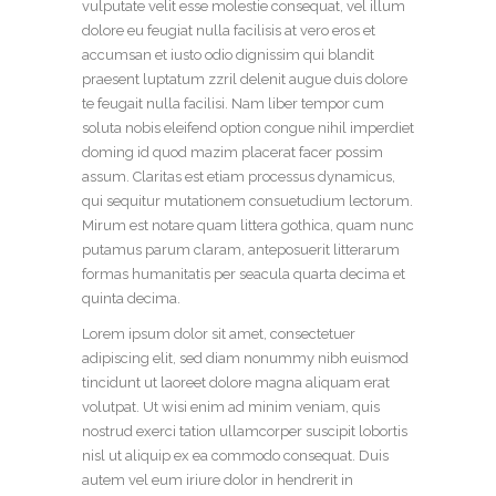
vulputate velit esse molestie consequat, vel illum
dolore eu feugiat nulla facilisis at vero eros et
accumsan et iusto odio dignissim qui blandit
praesent luptatum zzril delenit augue duis dolore
te feugait nulla facilisi. Nam liber tempor cum
soluta nobis eleifend option congue nihil imperdiet
doming id quod mazim placerat facer possim
assum. Claritas est etiam processus dynamicus,
qui sequitur mutationem consuetudium lectorum.
Mirum est notare quam littera gothica, quam nunc
putamus parum claram, anteposuerit litterarum
formas humanitatis per seacula quarta decima et
quinta decima.
Lorem ipsum dolor sit amet, consectetuer
adipiscing elit, sed diam nonummy nibh euismod
tincidunt ut laoreet dolore magna aliquam erat
volutpat. Ut wisi enim ad minim veniam, quis
nostrud exerci tation ullamcorper suscipit lobortis
nisl ut aliquip ex ea commodo consequat. Duis
autem vel eum iriure dolor in hendrerit in