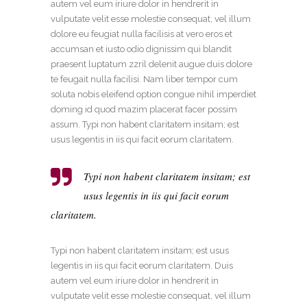
autem vel eum iriure dolor in hendrerit in
vulputate velit esse molestie consequat, vel illum
dolore eu feugiat nulla facilisis at vero eros et
accumsan et iusto odio dignissim qui blandit
praesent luptatum zzril delenit augue duis dolore
te feugait nulla facilisi. Nam liber tempor cum
soluta nobis eleifend option congue nihil imperdiet
doming id quod mazim placerat facer possim
assum. Typi non habent claritatem insitam; est
usus legentis in iis qui facit eorum claritatem.
Typi non habent claritatem insitam; est
usus legentis in iis qui facit eorum
claritatem.
Typi non habent claritatem insitam; est usus
legentis in iis qui facit eorum claritatem. Duis
autem vel eum iriure dolor in hendrerit in
vulputate velit esse molestie consequat, vel illum