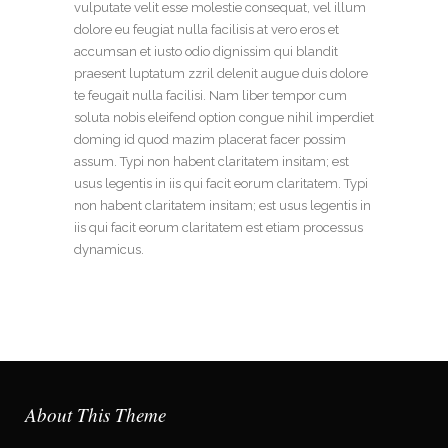
vulputate velit esse molestie consequat, vel illum
dolore eu feugiat nulla facilisis at vero eros et
accumsan et iusto odio dignissim qui blandit
praesent luptatum zzril delenit augue duis dolore
te feugait nulla facilisi. Nam liber tempor cum
soluta nobis eleifend option congue nihil imperdiet
doming id quod mazim placerat facer possim
assum. Typi non habent claritatem insitam; est
usus legentis in iis qui facit eorum claritatem. Typi
non habent claritatem insitam; est usus legentis in
iis qui facit eorum claritatem est etiam processus
dynamicus.
About This Theme