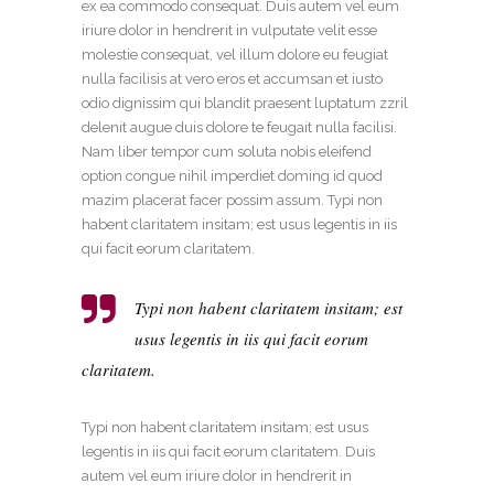
ex ea commodo consequat. Duis autem vel eum
iriure dolor in hendrerit in vulputate velit esse
molestie consequat, vel illum dolore eu feugiat
nulla facilisis at vero eros et accumsan et iusto
odio dignissim qui blandit praesent luptatum zzril
delenit augue duis dolore te feugait nulla facilisi.
Nam liber tempor cum soluta nobis eleifend
option congue nihil imperdiet doming id quod
mazim placerat facer possim assum. Typi non
habent claritatem insitam; est usus legentis in iis
qui facit eorum claritatem.
Typi non habent claritatem insitam; est
usus legentis in iis qui facit eorum
claritatem.
Typi non habent claritatem insitam; est usus
legentis in iis qui facit eorum claritatem. Duis
autem vel eum iriure dolor in hendrerit in