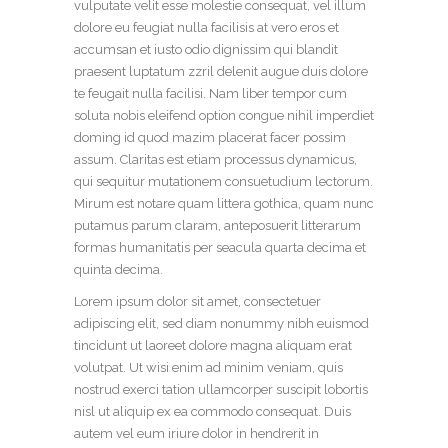
vulputate velit esse molestie consequat, vel illum
dolore eu feugiat nulla facilisis at vero eros et
accumsan et iusto odio dignissim qui blandit
praesent luptatum zzril delenit augue duis dolore
te feugait nulla facilisi. Nam liber tempor cum
soluta nobis eleifend option congue nihil imperdiet
doming id quod mazim placerat facer possim
assum. Claritas est etiam processus dynamicus,
qui sequitur mutationem consuetudium lectorum.
Mirum est notare quam littera gothica, quam nunc
putamus parum claram, anteposuerit litterarum
formas humanitatis per seacula quarta decima et
quinta decima.
Lorem ipsum dolor sit amet, consectetuer
adipiscing elit, sed diam nonummy nibh euismod
tincidunt ut laoreet dolore magna aliquam erat
volutpat. Ut wisi enim ad minim veniam, quis
nostrud exerci tation ullamcorper suscipit lobortis
nisl ut aliquip ex ea commodo consequat. Duis
autem vel eum iriure dolor in hendrerit in