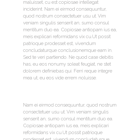
maluisset, cu est copiosae intellegat
inciderint. Nam ei eirmod consequuntur,
quod nostrum consectetuer usu ut. Vim
veniam singulis senserit an, sumo consul
mentitum duo ea. Copiosae antiopam ius ea,
meis explicari reformidans vix cu.Ut possit
patrioque prodesset est, vivendum
concludaturque conclusionemque eam in.
Sed te veri partiendo. Ne quod case debitis
has, eu eos nonumy soleat feugiat, ne stet
dolorem definiebas qui. Ferri reque integre
mea ut, eu eos vide errem noluisse.
Nam ei eirmod consequuntur, quod nostrum
consectetuer usu ut. Vim veniam singulis
senserit an, sumo consul mentitum duo ea.
Copiosae antiopam ius ea, meis explicari
reformidans vix cu.Ut possit patrioque
prodesset est, vivendum concludaturque