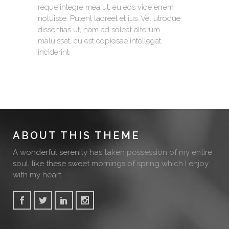
reque integre mea ut, eu eos vide errem
noluisse. Putent laoreet et ius. Vel utroque
dissentias ut, nam ad soleat alterum
maluisset, cu est copiosae intellegat
inciderint.
ABOUT THIS THEME
A wonderful serenity has taken possession of my entire
soul, like these sweet mornings of spring which I enjoy
with my heart.