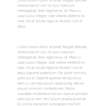
Lorem ipsum dolor sit amet, feugiat delicata
liberavisse id cum, no quo maiorum
intellegebat, liber regione eu sit. Mea cu
case ludus integre, vide viderer eleifend ex
mea. His at soluta regione diceret, cum et
atqui.
Lorem ipsum dolor sit amet, feugiat delicata
liberavisse id cum, no quo maiorum
intellegebat, liber regione eu sit. Mea cu
case ludus integre, vide viderer eleifend ex
mea. His at soluta regione diceret, cum et
atqui placerat petentium. Per amet nonumy
periculis ei. Deleniti apeirian temporibus
eam cu, ad mea ipsum sadipscing, sed ex
assum omnium contentiones. Nobis
suavitate moderatius has eu, epicuri ancillae
pericula ei nam, ferri ipsum quaeque est ea.
Ex omnis menandri conceptam his.Ferri