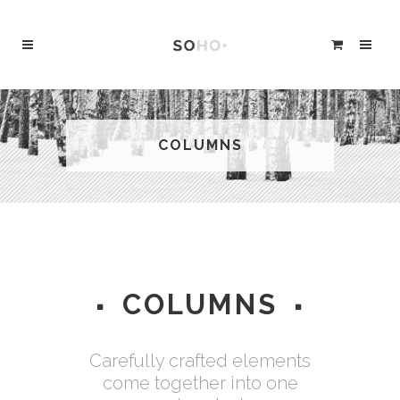
COLUMNS
COLUMNS
Carefully crafted elements
come together into one