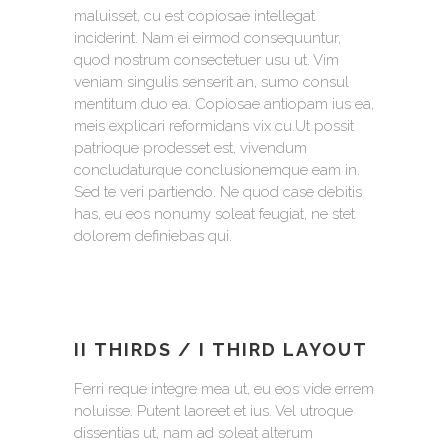
maluisset, cu est copiosae intellegat
inciderint. Nam ei eirmod consequuntur,
quod nostrum consectetuer usu ut. Vim
veniam singulis senserit an, sumo consul
mentitum duo ea. Copiosae antiopam ius ea,
meis explicari reformidans vix cu.Ut possit
patrioque prodesset est, vivendum
concludaturque conclusionemque eam in.
Sed te veri partiendo. Ne quod case debitis
has, eu eos nonumy soleat feugiat, ne stet
dolorem definiebas qui.
II THIRDS / I THIRD LAYOUT
Ferri reque integre mea ut, eu eos vide errem
noluisse. Putent laoreet et ius. Vel utroque
dissentias ut, nam ad soleat alterum