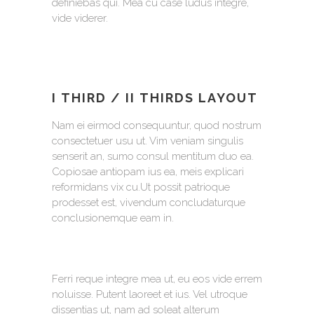
definiebas qui. Mea cu case ludus integre,
vide viderer.
I THIRD / II THIRDS LAYOUT
Nam ei eirmod consequuntur, quod nostrum
consectetuer usu ut. Vim veniam singulis
senserit an, sumo consul mentitum duo ea.
Copiosae antiopam ius ea, meis explicari
reformidans vix cu.Ut possit patrioque
prodesset est, vivendum concludaturque
conclusionemque eam in.
Ferri reque integre mea ut, eu eos vide errem
noluisse. Putent laoreet et ius. Vel utroque
dissentias ut, nam ad soleat alterum