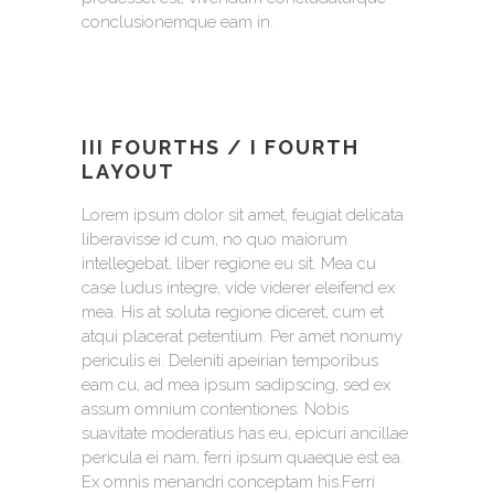
conclusionemque eam in.
III FOURTHS / I FOURTH
LAYOUT
Lorem ipsum dolor sit amet, feugiat delicata
liberavisse id cum, no quo maiorum
intellegebat, liber regione eu sit. Mea cu
case ludus integre, vide viderer eleifend ex
mea. His at soluta regione diceret, cum et
atqui placerat petentium. Per amet nonumy
periculis ei. Deleniti apeirian temporibus
eam cu, ad mea ipsum sadipscing, sed ex
assum omnium contentiones. Nobis
suavitate moderatius has eu, epicuri ancillae
pericula ei nam, ferri ipsum quaeque est ea.
Ex omnis menandri conceptam his.Ferri