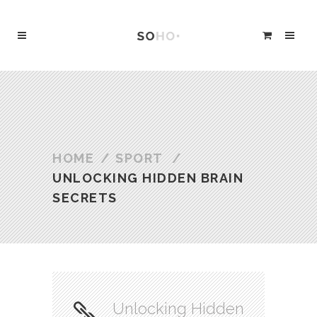
HOME
/
SPORT
/
UNLOCKING HIDDEN BRAIN
SECRETS
Unlocking Hidden