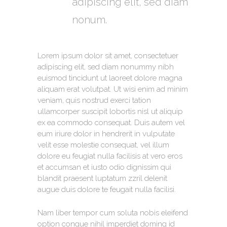
adipiscing elit, sed diam
nonum.
Lorem ipsum dolor sit amet, consectetuer
adipiscing elit, sed diam nonummy nibh
euismod tincidunt ut laoreet dolore magna
aliquam erat volutpat. Ut wisi enim ad minim
veniam, quis nostrud exerci tation
ullamcorper suscipit lobortis nisl ut aliquip
ex ea commodo consequat. Duis autem vel
eum iriure dolor in hendrerit in vulputate
velit esse molestie consequat, vel illum
dolore eu feugiat nulla facilisis at vero eros
et accumsan et iusto odio dignissim qui
blandit praesent luptatum zzril delenit
augue duis dolore te feugait nulla facilisi.
Nam liber tempor cum soluta nobis eleifend
option congue nihil imperdiet doming id