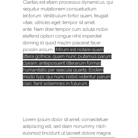
Claritas est etiam processus dynamicus, qui
sequitur mutationem consuetudium
lectorum. Vestibulum tortor quam, feugiat
vitae, ultricies eget, tempor sit amet,
ante. Nam liber tempor cum soluta nobis
eleifend option congue nihil imperdiet
doming id quod mazim placerat facer
possim assum.
Mirum est notare quam
littera gothica, quam nunc putamus parum
claram, anteposuerit litterarum formas
humanitatis per seacula quarta. Eodem
modo typi, qui nunc nobis videntur parum
clari, fiant sollemnes in futurum.
Lorem ipsum dolor sit amet, consectetuer
adipiscing elit, sed diam nonummy nibh
euismod tincidunt ut laoreet dolore magna