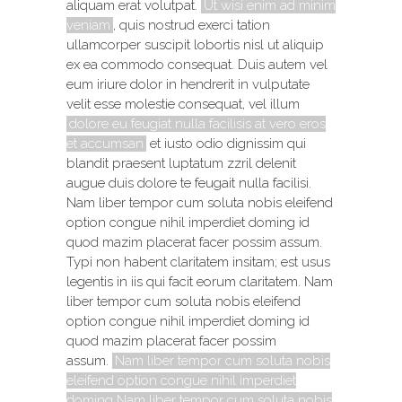
aliquam erat volutpat.
Ut wisi enim ad minim
veniam
, quis nostrud exerci tation
ullamcorper suscipit lobortis nisl ut aliquip
ex ea commodo consequat. Duis autem vel
eum iriure dolor in hendrerit in vulputate
velit esse molestie consequat, vel illum
dolore eu feugiat nulla facilisis at vero eros
et accumsan
et iusto odio dignissim qui
blandit praesent luptatum zzril delenit
augue duis dolore te feugait nulla facilisi.
Nam liber tempor cum soluta nobis eleifend
option congue nihil imperdiet doming id
quod mazim placerat facer possim assum.
Typi non habent claritatem insitam; est usus
legentis in iis qui facit eorum claritatem. Nam
liber tempor cum soluta nobis eleifend
option congue nihil imperdiet doming id
quod mazim placerat facer possim
assum.
Nam liber tempor cum soluta nobis
eleifend option congue nihil imperdiet
doming Nam liber tempor cum soluta nobis