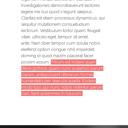
Investigationes demonstraverunt lectores
legere me lius quod ii legunt saepius.
Claritas est etiam processus dynamicus, qui
sequitur mutationem consuetudium
lectorum. Vestibulum tortor quam, feugiat
vitae, ultricies eget, tempor sit amet,
ante. Nam liber tempor cum soluta nobis
eleifend option congue nihil imperdiet
doming id quod mazim placerat facer
possim assum.
Mirum est notare quam
littera gothica, quam nunc putamus parum
claram, anteposuerit litterarum formas
humanitatis per seacula quarta. Eodem
modo typi, qui nunc nobis videntur parum
clari, fiant sollemnes in futurum.