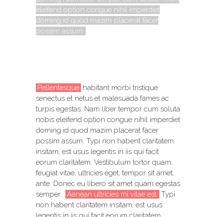
eleifend option congue nihil imperdiet
doming id quod mazim placerat facer
possim assum.
Pellentesque
habitant morbi tristique
senectus et netus et malesuada fames ac
turpis egestas. Nam liber tempor cum soluta
nobis eleifend option congue nihil imperdiet
doming id quod mazim placerat facer
possim assum. Typi non habent claritatem
insitam; est usus legentis in iis qui facit
eorum claritatem. Vestibulum tortor quam,
feugiat vitae, ultricies eget, tempor sit amet,
ante. Donec eu libero sit amet quam egestas
semper.
Aenean ultricies mi vitae est.
Typi
non habent claritatem insitam; est usus
legentis in iis qui facit eorum claritatem.