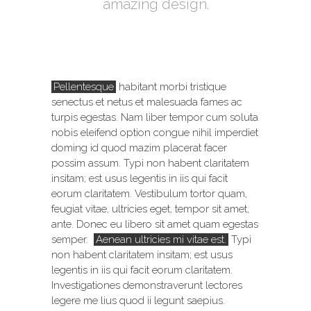
amazing design.
Pellentesque
habitant morbi tristique
senectus et netus et malesuada fames ac
turpis egestas. Nam liber tempor cum soluta
nobis eleifend option congue nihil imperdiet
doming id quod mazim placerat facer
possim assum. Typi non habent claritatem
insitam; est usus legentis in iis qui facit
eorum claritatem. Vestibulum tortor quam,
feugiat vitae, ultricies eget, tempor sit amet,
ante. Donec eu libero sit amet quam egestas
semper.
Aenean ultricies mi vitae est.
Typi
non habent claritatem insitam; est usus
legentis in iis qui facit eorum claritatem.
Investigationes demonstraverunt lectores
legere me lius quod ii legunt saepius.