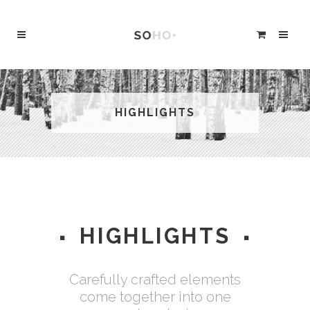
HIGHLIGHTS
HIGHLIGHTS
Carefully crafted elements
come together into one