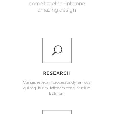
come together into one
amazing design.
RESEARCH
Claritas est etiam processus dynamicus,
qui sequitur mutationem consuetudium
lectorum.