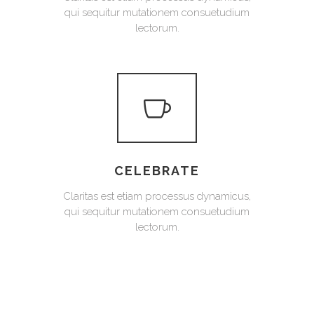
qui sequitur mutationem consuetudium
lectorum.
CELEBRATE
Claritas est etiam processus dynamicus,
qui sequitur mutationem consuetudium
lectorum.