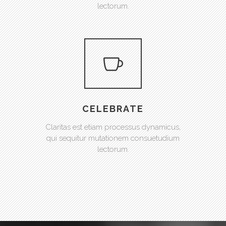
lectorum.
CELEBRATE
Claritas est etiam processus dynamicus,
qui sequitur mutationem consuetudium
lectorum.