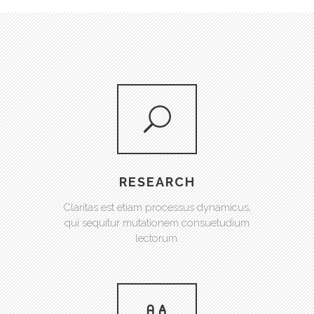
RESEARCH
Claritas est etiam processus dynamicus,
qui sequitur mutationem consuetudium
lectorum.