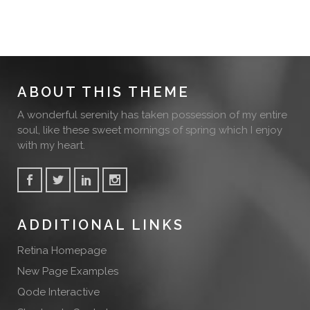
ABOUT THIS THEME
A wonderful serenity has taken possession of my entire
soul, like these sweet mornings of spring which I enjoy
with my heart.
ADDITIONAL LINKS
Retina Homepage
New Page Examples
Qode Interactive