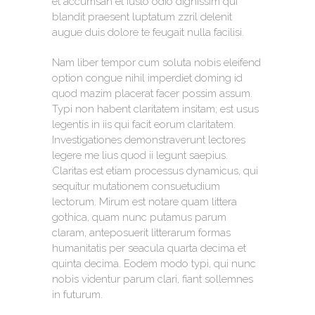
et accumsan et iusto odio dignissim qui
blandit praesent luptatum zzril delenit
augue duis dolore te feugait nulla facilisi.
Nam liber tempor cum soluta nobis eleifend
option congue nihil imperdiet doming id
quod mazim placerat facer possim assum.
Typi non habent claritatem insitam; est usus
legentis in iis qui facit eorum claritatem.
Investigationes demonstraverunt lectores
legere me lius quod ii legunt saepius.
Claritas est etiam processus dynamicus, qui
sequitur mutationem consuetudium
lectorum. Mirum est notare quam littera
gothica, quam nunc putamus parum
claram, anteposuerit litterarum formas
humanitatis per seacula quarta decima et
quinta decima. Eodem modo typi, qui nunc
nobis videntur parum clari, fiant sollemnes
in futurum.