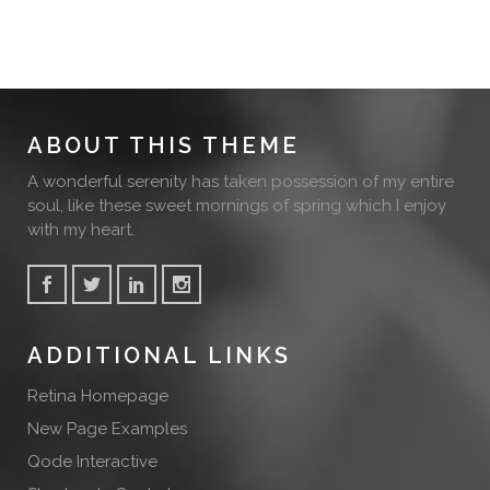
ABOUT THIS THEME
A wonderful serenity has taken possession of my entire
soul, like these sweet mornings of spring which I enjoy
with my heart.
ADDITIONAL LINKS
Retina Homepage
New Page Examples
Qode Interactive