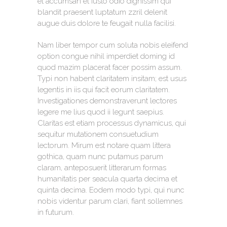
et accumsan et iusto odio dignissim qui
blandit praesent luptatum zzril delenit
augue duis dolore te feugait nulla facilisi.
Nam liber tempor cum soluta nobis eleifend
option congue nihil imperdiet doming id
quod mazim placerat facer possim assum.
Typi non habent claritatem insitam; est usus
legentis in iis qui facit eorum claritatem.
Investigationes demonstraverunt lectores
legere me lius quod ii legunt saepius.
Claritas est etiam processus dynamicus, qui
sequitur mutationem consuetudium
lectorum. Mirum est notare quam littera
gothica, quam nunc putamus parum
claram, anteposuerit litterarum formas
humanitatis per seacula quarta decima et
quinta decima. Eodem modo typi, qui nunc
nobis videntur parum clari, fiant sollemnes
in futurum.