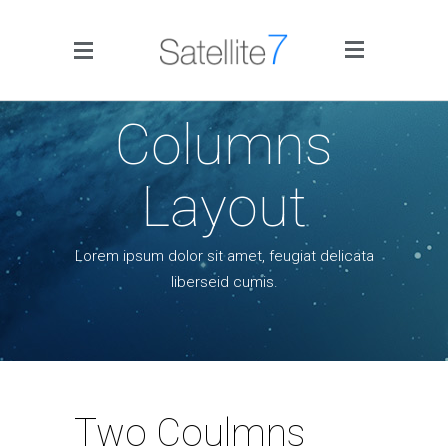
Side Menu
Columns
Layout
Lorem ipsum dolor sit amet, feugiat delicata
Home
liberseid cumis.
Portfolio
Blog
Infographics
Two Coulmns