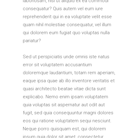
laboriosam, nisi ut aliquid ex ea commodi
consequatur? Quis autem vel eum iure
reprehenderit qui in ea voluptate velit esse
quam nihil molestiae consequatur, vel illum
qui dolorem eum fugiat quo voluptas nulla
pariatur?
Sed ut perspiciatis unde omnis iste natus
error sit voluptatem accusantium
doloremque laudantium, totam rem aperiam,
eaque ipsa quae ab illo inventore veritatis et
quasi architecto beatae vitae dicta sunt
explicabo. Nemo enim ipsam voluptatem
quia voluptas sit aspernatur aut odit aut
fugit, sed quia consequuntur magni dolores
eos qui ratione voluptatem sequi nesciunt.
Neque porro quisquam est, qui dolorem
ipsum quia dolor sit amet, consectetur,