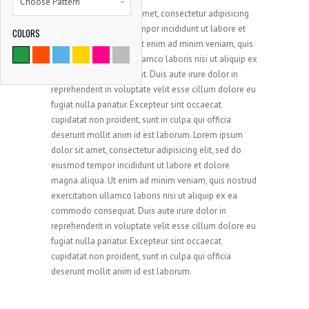
Choose Pattern
Lorem ipsum dolor sit amet, consectetur adipisicing
elit, sed do eiusmod tempor incididunt ut labore et
COLORS
9786
dolore magna aliqua. Ut enim ad minim veniam, quis
nostrud exercitation ullamco laboris nisi ut aliquip ex
ea commodo consequat. Duis aute irure dolor in
SATISFIED CLIENTS
reprehenderit in voluptate velit esse cillum dolore eu
fugiat nulla pariatur. Excepteur sint occaecat
cupidatat non proident, sunt in culpa qui officia
deserunt mollit anim id est laborum. Lorem ipsum
dolor sit amet, consectetur adipisicing elit, sed do
eiusmod tempor incididunt ut labore et dolore
magna aliqua. Ut enim ad minim veniam, quis nostrud
exercitation ullamco laboris nisi ut aliquip ex ea
commodo consequat. Duis aute irure dolor in
reprehenderit in voluptate velit esse cillum dolore eu
fugiat nulla pariatur. Excepteur sint occaecat
cupidatat non proident, sunt in culpa qui officia
deserunt mollit anim id est laborum.