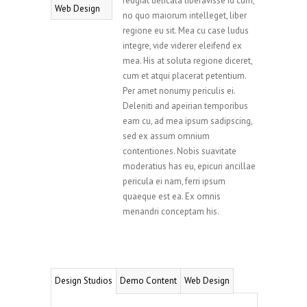
feugiat delicata liberavisse id cum,
Web Design
no quo maiorum intelleget, liber
regione eu sit. Mea cu case ludus
integre, vide viderer eleifend ex
mea. His at soluta regione diceret,
cum et atqui placerat petentium.
Per amet nonumy periculis ei.
Deleniti and apeirian temporibus
eam cu, ad mea ipsum sadipscing,
sed ex assum omnium
contentiones. Nobis suavitate
moderatius has eu, epicuri ancillae
pericula ei nam, ferri ipsum
quaeque est ea. Ex omnis
menandri conceptam his.
Design Studios
Demo Content
Web Design