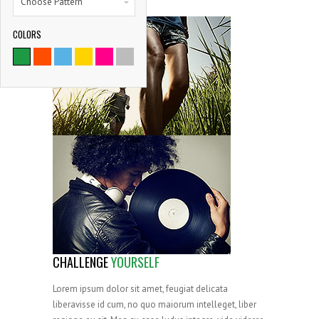
Choose Pattern
COLORS
9786
SATISFIED CLIENTS
CHALLENGE
YOURSELF
Lorem ipsum dolor sit amet, feugiat delicata
liberavisse id cum, no quo maiorum intelleget, liber