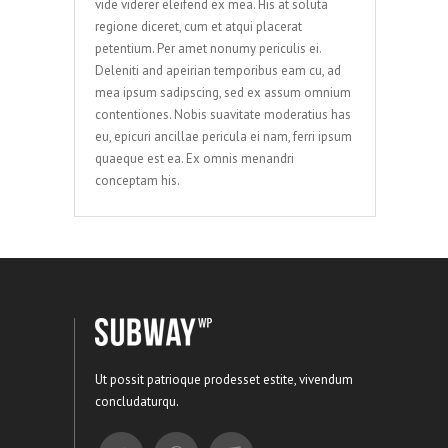
vide viderer eleifend ex mea. His at soluta
regione diceret, cum et atqui placerat
petentium. Per amet nonumy periculis ei.
Deleniti and apeirian temporibus eam cu, ad
mea ipsum sadipscing, sed ex assum omnium
contentiones. Nobis suavitate moderatius has
eu, epicuri ancillae pericula ei nam, ferri ipsum
quaeque est ea. Ex omnis menandri
conceptam his.
Ut possit patrioque prodesset estite, vivendum
concludaturqu.