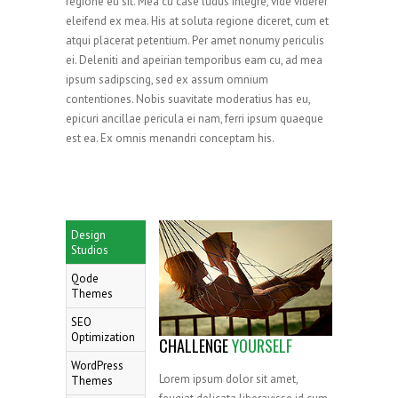
regione eu sit. Mea cu case ludus integre, vide viderer
eleifend ex mea. His at soluta regione diceret, cum et
atqui placerat petentium. Per amet nonumy periculis
ei. Deleniti and apeirian temporibus eam cu, ad mea
ipsum sadipscing, sed ex assum omnium
contentiones. Nobis suavitate moderatius has eu,
epicuri ancillae pericula ei nam, ferri ipsum quaeque
est ea. Ex omnis menandri conceptam his.
Design
Studios
Qode
Themes
SEO
Optimization
CHALLENGE
YOURSELF
WordPress
Lorem ipsum dolor sit amet,
Themes