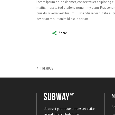
Lorem ipsum dolor sit amet, consectetuer adipiscing el
mattis, massa. Sed eleifend nonummy diam. Praesent ma
quis dui viverra vestibulum. Suspendisse vulputate aliq
deserunt mollit anim id est laborum
Share
PREVIOUS
M
Ab
Ut possit patrioque prodesset estite,
vivendum concludaturqu.